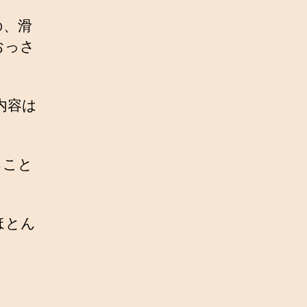
の、滑
おっさ
内容は
ること
ほとん