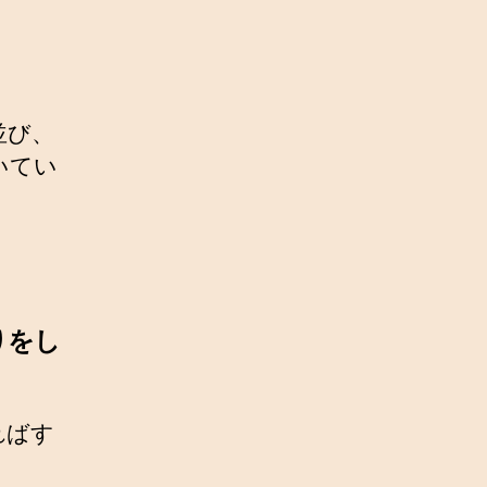
並び、
いてい
りをし
ればす