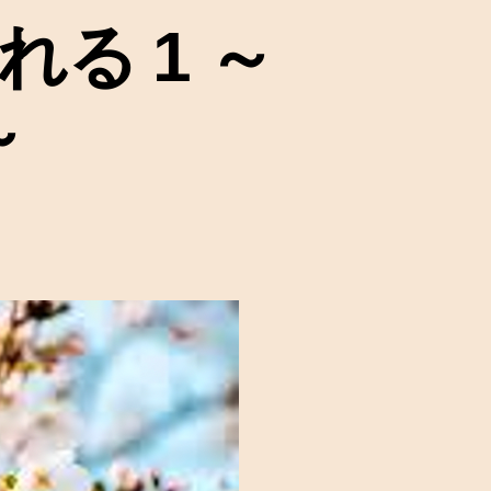
る 1 ～
～