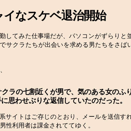
ャイなスケベ退治開始
勤してみた仕事場だが、パソコンがずらりと
でサクラたちが出会いを求める男たちをさば
、
サクラの七割近くが男で、気のある女のふ
手に思わせぶりな返信していたのだった。
系サイトはご存じのとおり、メールを送信す
男性利用者は課金されててゆく。