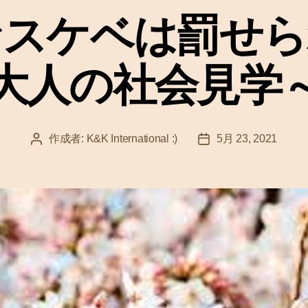
ゴ
スケベは罰せられ
リ
ー
大人の社会見学
作成者:
K&K International :)
5月 23, 2021
投
投
稿
稿
者
日