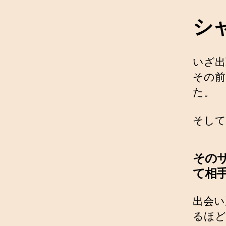
シ
いざ出
その前
た。
そして
その
て相
出会い
るほど