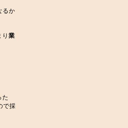
なるか
まり
業
った
ので採