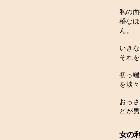
私の面
稽なほ
ん。
いきな
それを
初っ端
を淡々
おっさ
どが男
女の利