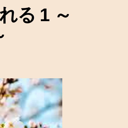
る 1 ～
～