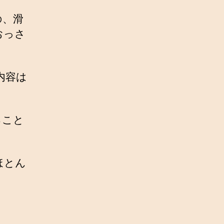
の、滑
おっさ
内容は
ること
ほとん