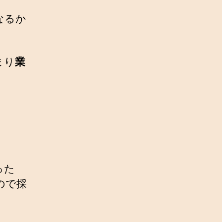
なるか
まり
業
った
ので採