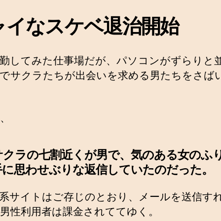
ャイなスケベ退治開始
勤してみた仕事場だが、パソコンがずらりと
でサクラたちが出会いを求める男たちをさば
、
サクラの七割近くが男で、気のある女のふ
手に思わせぶりな返信していたのだった。
系サイトはご存じのとおり、メールを送信す
男性利用者は課金されててゆく。