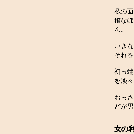
私の面
稽なほ
ん。
いきな
それを
初っ端
を淡々
おっさ
どが男
女の利