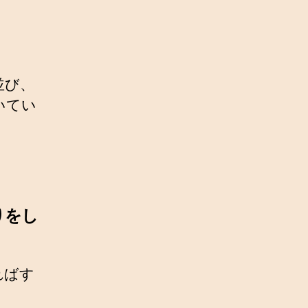
並び、
いてい
りをし
ればす