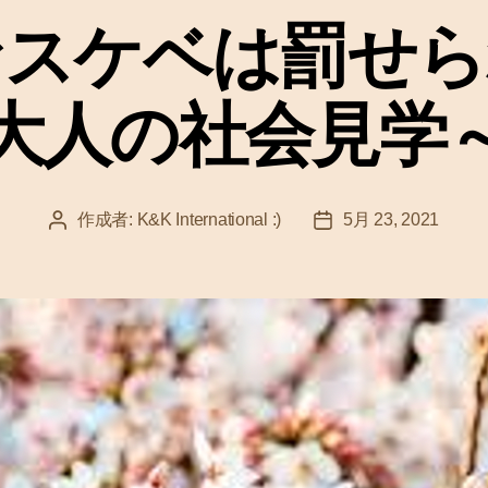
ゴ
スケベは罰せられ
リ
ー
大人の社会見学
作成者:
K&K International :)
5月 23, 2021
投
投
稿
稿
者
日