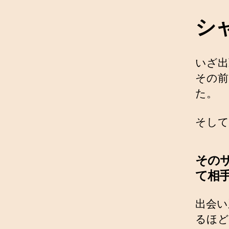
シ
いざ出
その前
た。
そして
その
て相
出会い
るほど