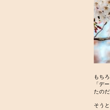
もちろ
「デー
たのだ
そうと