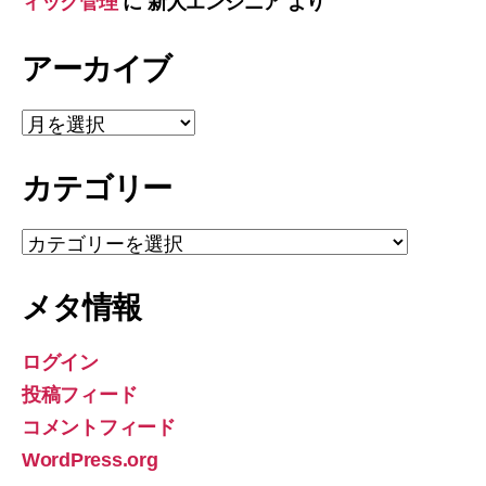
ィック管理
に
新人エンジニア
より
アーカイブ
ア
ー
カ
カテゴリー
イ
ブ
カ
テ
ゴ
メタ情報
リ
ー
ログイン
投稿フィード
コメントフィード
WordPress.org