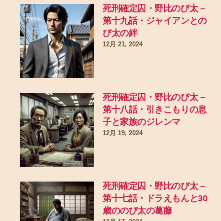
死刑確定囚・野比のび太 –
第十九話・ジャイアンとの
び太の絆
12月 21, 2024
死刑確定囚・野比のび太 –
第十八話・引きこもりの息
子と家族のジレンマ
12月 19, 2024
死刑確定囚・野比のび太 –
第十七話・ドラえもんと30
歳ののび太の葛藤