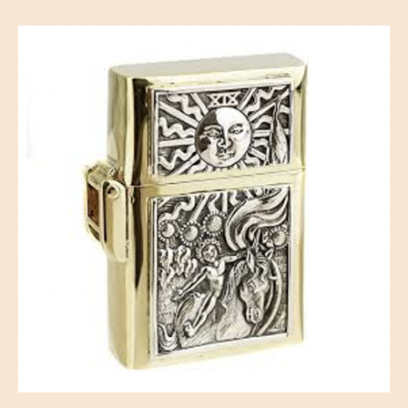
失
格
–
喫
煙
者
が
語
る
ラ
イ
タ
ー
の
悲
劇
へ
の