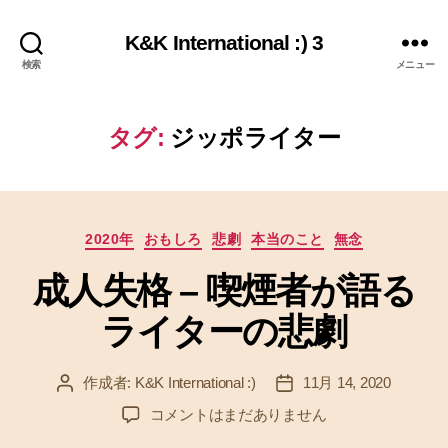
K&K International :) 3
検索
メニュー
タグ:
ジッポライター
カ
2020年
おもしろ
悲劇
本当のこと
無念
テ
成人失格 – 喫煙者が語る
ゴ
リ
ライターの悲劇
ー
作成者:
K&K International :)
11月 14, 2020
投
投
稿
稿
成
コメントはまだありません
者
日
人