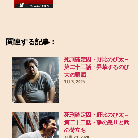
関連する記事：
死刑確定囚・野比のび太 –
第二十三話・昇華するのび
太の鬱屈
1月 3, 2025
死刑確定囚・野比のび太 –
第二十二話・静の怒りと武
の苛立ち
12月 29, 2024