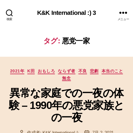
K&K International :) 3
検索
メニュー
タグ:
悪党一家
カ
2021年
K田
おもしろ
ならず者
不良
悲劇
本当のこと
テ
無念
ゴ
リ
異常な家庭での一夜の体
ー
験 – 1990年の悪党家族と
の一夜
作成者:
K&K International :)
7月 2, 2021
投
投