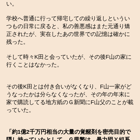
い。
学校へ普通に行って帰宅しての繰り返しというい
つもの日常に戻ると、私の善悪感はまた元通り矯
正されたが、実在したあの世界での記憶は確かに
残った。
そして時々K田と会っていたが、その後F山の家に
行くことはなかった。
その後K田とは付き合いがなくなり、F山一家がど
うなったかは分らなくなったが、その年の年末に
家で購読してる地方紙のＧ新聞にF山父のことが載
っていた。
「約
1億2千万円相当の大量の覚醒剤を密売目的で
隠し持っていたとして、Ｇ県警は、暴力団Ｙ組系