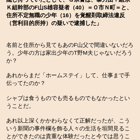
Ｋ組幹部のF山S雄容疑者（40）＝Ｏ市Ｎ町＝と、
住所不定無職の少年（16）を覚醒剤取締法違反
（営利目的所持）の疑いで逮捕した」
名前と住所から見てもあのF山父で間違いないだろ
う。少年の方は家出少年のT野M夫じゃないだろう
か？
あれからまだ「ホームステイ」して、仕事まで手
伝ってたのか？
シャブは食うものでも売るものでもなかったとい
うことだ。
あれ以上深くかかわらなくて正解だったが、こう
いう新聞の事件欄を飾る人々の生活を垣間見るこ
とができたのは貴重な体験だったと今では思うこ