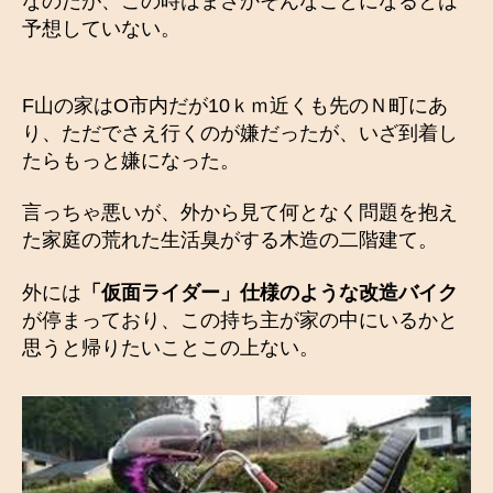
なのだが、この時はまさかそんなことになるとは
予想していない。
F山の家はO市内だが10ｋｍ近くも先のＮ町にあ
り、ただでさえ行くのが嫌だったが、いざ到着し
たらもっと嫌になった。
言っちゃ悪いが、外から見て何となく問題を抱え
た家庭の荒れた生活臭がする木造の二階建て。
外には
「仮面ライダー」仕様のような改造バイク
が停まっており、この持ち主が家の中にいるかと
思うと帰りたいことこの上ない。