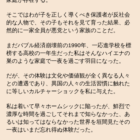
そこではわが子を正しく導くべき保護者が反社会
的な人物で、その子もそれを見て育った結果、必
然的に一家全員が悪党という家族のことだ。
まだバブル経済崩壊前の1990年、一応進学校を標
榜する高校の一年生だった私はそんなハイエナの
巣のような家庭で一夜を過ごす羽目になった。
だが、その体験は文化や価値観が全く異なる人々
との遭遇であり、異国の人々の生活習慣に触れた
に等しいカルチャーショックを私に与えた。
私は着いて早々ホームシックに陥ったが、鮮烈で
濃厚な時間を過ごしてそれまで知らなかった、あ
るいは知ってはならなかった世界を垣間見たその
一夜はいまだ忘れ得ぬ体験だった。