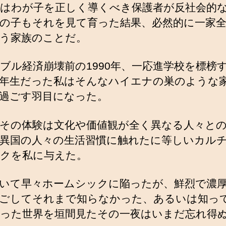
はわが子を正しく導くべき保護者が反社会的
の子もそれを見て育った結果、必然的に一家
う家族のことだ。
ブル経済崩壊前の1990年、一応進学校を標榜
年生だった私はそんなハイエナの巣のような
過ごす羽目になった。
その体験は文化や価値観が全く異なる人々と
異国の人々の生活習慣に触れたに等しいカル
クを私に与えた。
いて早々ホームシックに陥ったが、鮮烈で濃
ごしてそれまで知らなかった、あるいは知っ
った世界を垣間見たその一夜はいまだ忘れ得