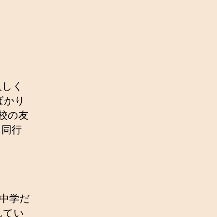
人しく
ばかり
校の友
り同行
中学だ
れてい