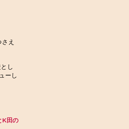
つさえ
校とし
ューし
とK田の