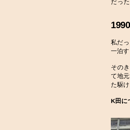
だった
19
私だっ
一泊す
そのき
て地元
た駆け
K田に