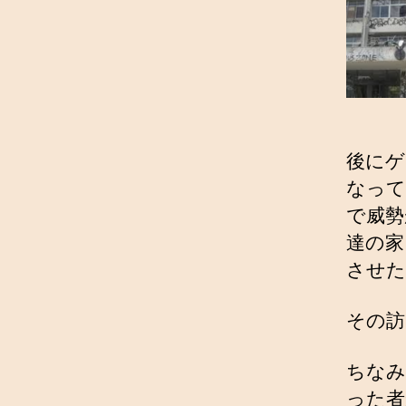
後にゲ
なって
で威勢
達の家
させた
その訪
ちなみ
った者