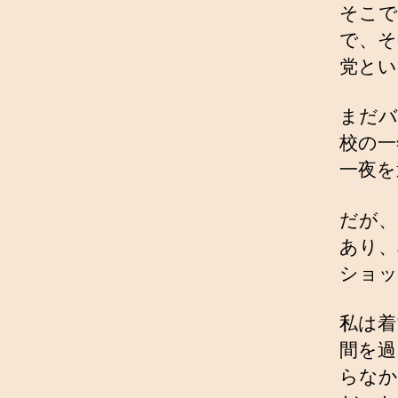
そこで
で、そ
党とい
まだバ
校の一
一夜を
だが、
あり、
ショッ
私は着
間を過
らなか