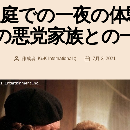
ゴ
庭での一夜の体験 –
リ
ー
の悪党家族との
作成者:
K&K International :)
7月 2, 2021
投
投
稿
稿
者
日