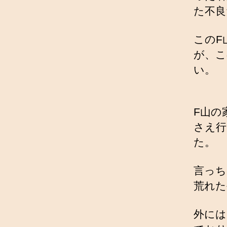
た不良
このF
が、こ
い。
F山の
さえ行
た。
言っち
荒れた
外には