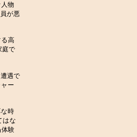
な人物
全員が悪
する高
家庭で
の遭遇で
チャー
厚な時
てはな
ぬ体験