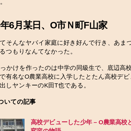
。
90年6月某日、O市Ｎ町F山家
てそんなヤバイ家庭に好き好んで行き、あま
るつもりなんてなかった。
っかけを作ったのは中学の同級生で、底辺高
で有名なO農業高校に入学したとたん高校デビ
出しヤンキーのK田T也である。
ついての記事
高校デビューした少年 – O農業高校
変容の物語