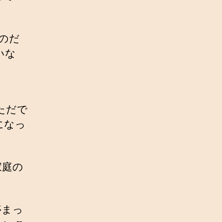
のだ
いな
ただで
になっ
家庭の
停まっ