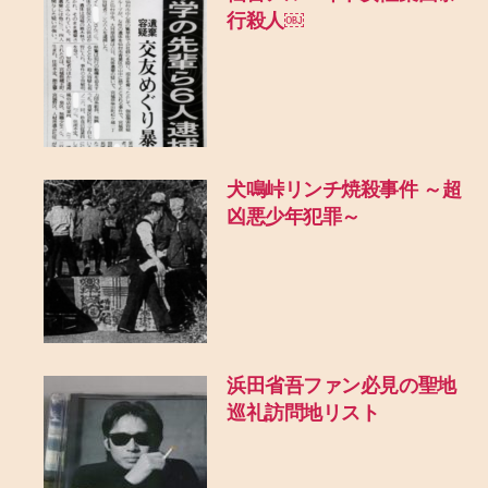
行殺人￼
犬鳴峠リンチ焼殺事件 ～超
凶悪少年犯罪～
浜田省吾ファン必見の聖地
巡礼訪問地リスト