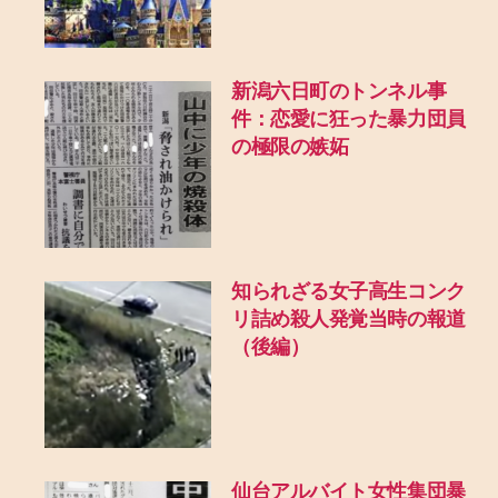
新潟六日町のトンネル事
件：恋愛に狂った暴力団員
の極限の嫉妬
知られざる女子高生コンク
リ詰め殺人発覚当時の報道
（後編）
仙台アルバイト女性集団暴