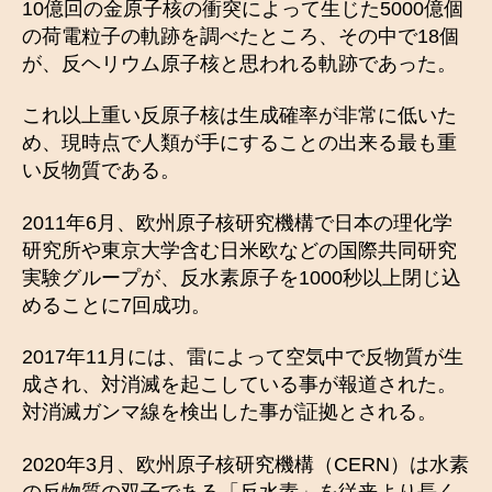
10億回の金原子核の衝突によって生じた5000億個
の荷電粒子の軌跡を調べたところ、その中で18個
が、反ヘリウム原子核と思われる軌跡であった。
これ以上重い反原子核は生成確率が非常に低いた
め、現時点で人類が手にすることの出来る最も重
い反物質である。
2011年6月、欧州原子核研究機構で日本の理化学
研究所や東京大学含む日米欧などの国際共同研究
実験グループが、反水素原子を1000秒以上閉じ込
めることに7回成功。
2017年11月には、雷によって空気中で反物質が生
成され、対消滅を起こしている事が報道された。
対消滅ガンマ線を検出した事が証拠とされる。
2020年3月、欧州原子核研究機構（CERN）は水素
の反物質の双子である「反水素」を従来より長く