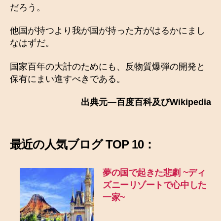
だろう。
他国が持つより我が国が持った方がはるかにまし
なはずだ。
国家百年の大計のためにも、反物質爆弾の開発と
保有にまい進すべきである。
出典元―百度百科及びWikipedia
最近の
人気ブログ TOP 10：
夢の国で起きた悲劇
~ディ
ズニーリゾートで心中した
一家~