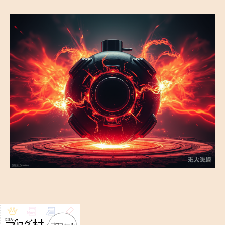
破
壊
兵
器
？
–
反
物
質
兵
器
の
可
能
性
と
危
険
性
へ