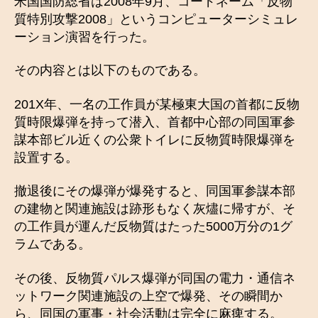
米国国防総省は2008年9月、コードネーム「反物
質特別攻撃2008」というコンピューターシミュレ
ーション演習を行った。
その内容とは以下のものである。
201X年、一名の工作員が某極東大国の首都に反物
質時限爆弾を持って潜入、首都中心部の同国軍参
謀本部ビル近くの公衆トイレに反物質時限爆弾を
設置する。
撤退後にその爆弾が爆発すると、同国軍参謀本部
の建物と関連施設は跡形もなく灰燼に帰すが、そ
の工作員が運んだ反物質はたった5000万分の1グ
ラムである。
その後、反物質パルス爆弾が同国の電力・通信ネ
ットワーク関連施設の上空で爆発、その瞬間か
ら、同国の軍事・社会活動は完全に麻痺する。