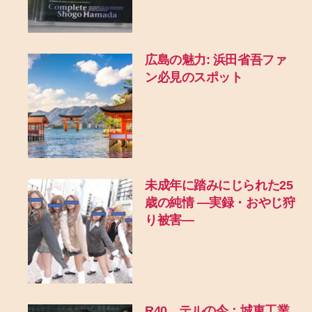
広島の魅力: 浜田省吾ファ
ン必見のスポット
未成年に踏みにじられた25
歳の純情 ―実録・おやじ狩
り被害―
R40、テルの今：城東工業