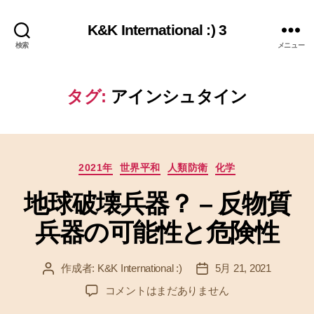
K&K International :) 3
検索
メニュー
タグ:
アインシュタイン
カ
2021年
世界平和
人類防衛
化学
テ
地球破壊兵器？ – 反物質
ゴ
リ
兵器の可能性と危険性
ー
作成者:
K&K International :)
5月 21, 2021
投
投
稿
稿
地
コメントはまだありません
者
日
球