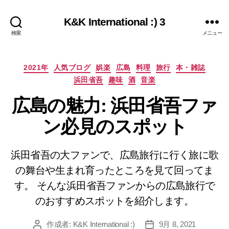
K&K International :) 3
検索
メニュー
カ
2021年
人気ブログ
娯楽
広島
料理
旅行
本・雑誌
テ
浜田省吾
趣味
酒
音楽
ゴ
リ
広島の魅力: 浜田省吾ファ
ー
ン必見のスポット
浜田省吾の大ファンで、広島旅行に行く旅に歌
の舞台や生まれ育ったところを見て回ってま
す。 そんな浜田省吾ファンからの広島旅行で
のおすすめスポットを紹介します。
作成者:
K&K International :)
9月 8, 2021
投
投