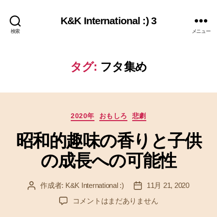
K&K International :) 3
検索
メニュー
タグ:
フタ集め
カ
2020年
おもしろ
悲劇
テ
昭和的趣味の香りと子供
ゴ
リ
の成長への可能性
ー
作成者:
K&K International :)
11月 21, 2020
投
投
稿
稿
昭
コメントはまだありません
者
日
和