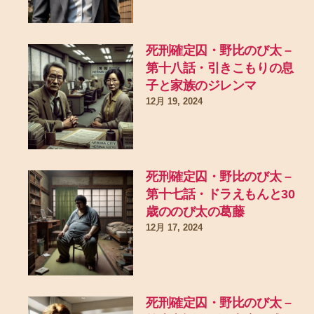
死刑確定囚・野比のび太 –
第十八話・引きこもりの息
子と家族のジレンマ
12月 19, 2024
死刑確定囚・野比のび太 –
第十七話・ドラえもんと30
歳ののび太の葛藤
12月 17, 2024
死刑確定囚・野比のび太 –