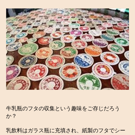
的
趣
味
の
香
り
と
子
供
の
成
長
へ
の
可
能
牛乳瓶のフタの収集という趣味をご存じだろう
性
へ
か？
の
乳飲料はガラス瓶に充填され、紙製のフタでシー