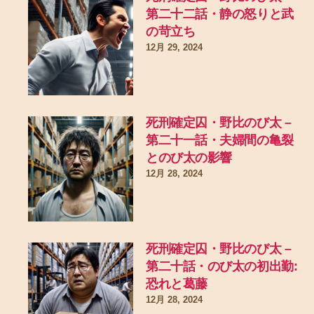
第二十二話・静の怒りと武
の苛立ち
12月 29, 2024
死刑確定囚・野比のび太 –
第二十一話・夫婦間の亀裂
とのび太の影響
12月 28, 2024
死刑確定囚・野比のび太 –
第二十話・のび太の初出勤:
恐れと葛藤
12月 28, 2024