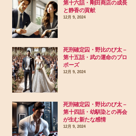
第十六話・剛田商店の成長
と静香の貢献
12月 9, 2024
死刑確定囚・野比のび太 –
第十五話・武の運命のプロ
ポーズ
12月 9, 2024
死刑確定囚・野比のび太 –
第十四話・幼馴染との再会
が生む新たな感情
12月 9, 2024