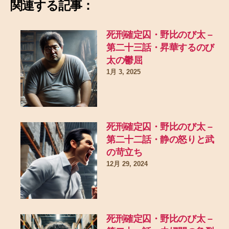
関連する記事：
死刑確定囚・野比のび太 –
第二十三話・昇華するのび
太の鬱屈
1月 3, 2025
死刑確定囚・野比のび太 –
第二十二話・静の怒りと武
の苛立ち
12月 29, 2024
死刑確定囚・野比のび太 –