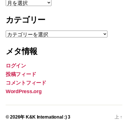
ア
ー
カ
カテゴリー
イ
ブ
カ
テ
ゴ
メタ情報
リ
ー
ログイン
投稿フィード
コメントフィード
WordPress.org
© 2026年
K&K International :) 3
上
↑