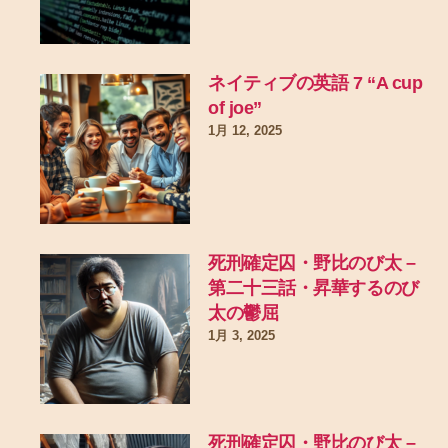
ネイティブの英語 7 “A cup
of joe”
1月 12, 2025
死刑確定囚・野比のび太 –
第二十三話・昇華するのび
太の鬱屈
1月 3, 2025
死刑確定囚・野比のび太 –