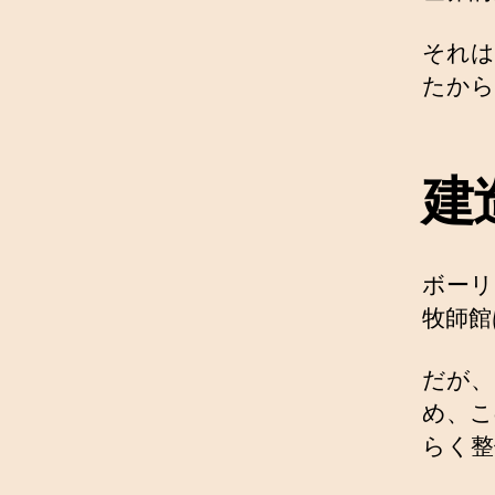
それは
たから
建
ボーリ
牧師館
だが、
め、こ
らく整