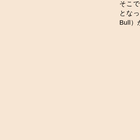
そこで
となった
Bul