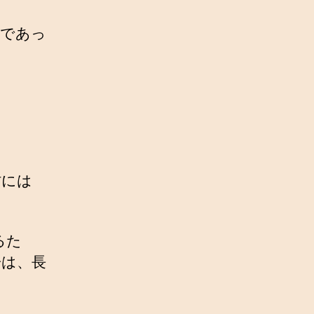
敷であっ
村には
るた
居は、長