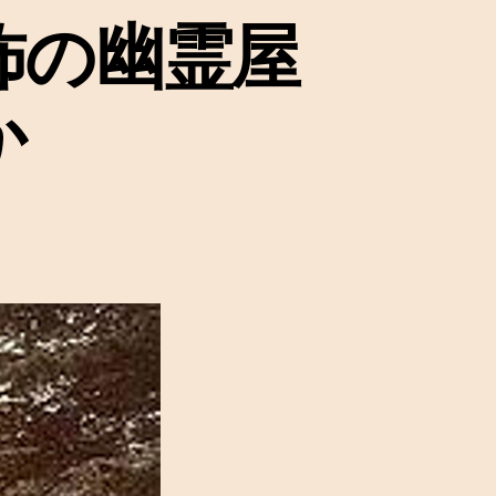
怖の幽霊屋
か