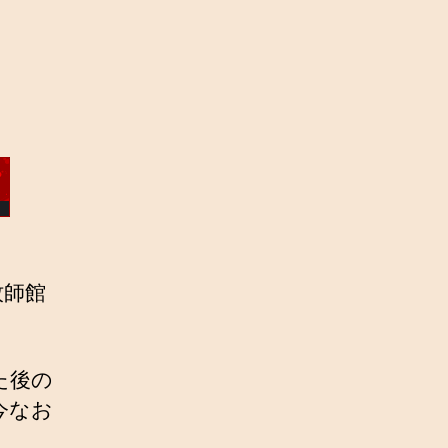
牧師館
た後の
今なお