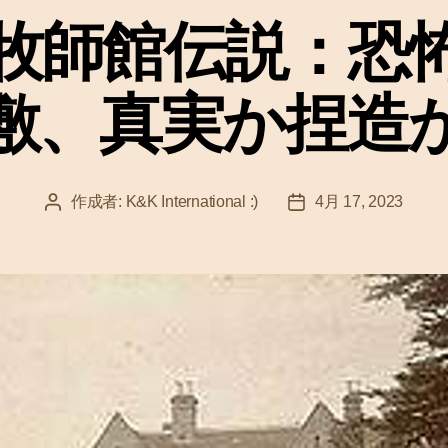
ゴ
牧師館伝説：恐
リ
ー
敷、真実か捏造
作成者:
K&K International :)
4月 17, 2023
投
投
稿
稿
者
日