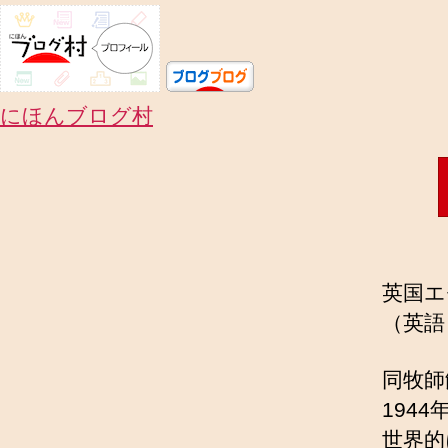
にほんブログ村
英国エ
（英語：
同牧師
194
世界的