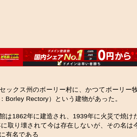
セックス州のボーリー村に、かつてボーリー
Borley Rectory）という建物があった。
館は1862年に建造され、1939年に火災で焼け
4年に取り壊されて今は存在しないが、その名は
に有名である