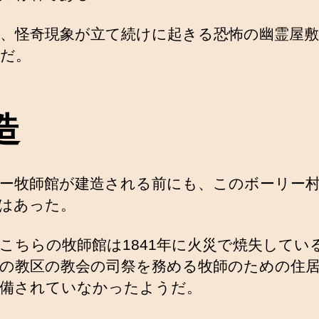
、怪奇現象が立て続けに起きる恐怖の幽霊屋
だ。
造
ー牧師館が建造される前にも、このボーリー
はあった。
こちらの牧師館は1841年に火災で焼失してい
の教区の教会の司祭を務める牧師のための住
備されていなかったようだ。