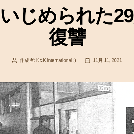
ゴ
いじめられた2
リ
ー
復讐
作成者:
K&K International :)
11月 11, 2021
投
投
稿
稿
者
日