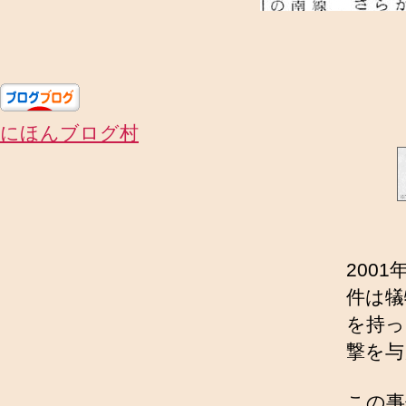
にほんブログ村
200
件は犠
を持っ
撃を与
この事