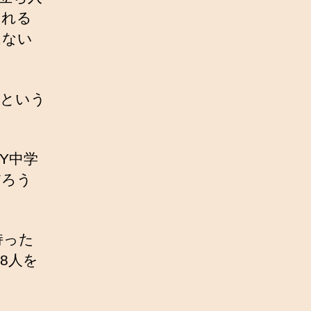
られる
はない
うという
Y中学
だろう
持った
8人を