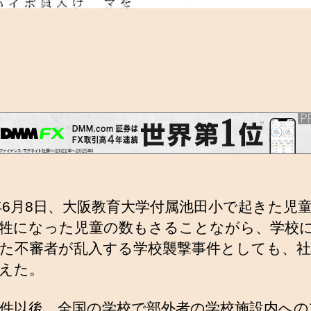
1年6月8日、大阪教育大学付属池田小で起きた児
牲になった児童の数もさることながら、学校
た不審者が乱入する学校襲撃事件としても、社
えた。
件以後、全国の学校で部外者の学校施設内への