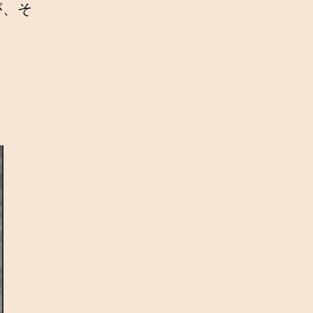
が、そ
。