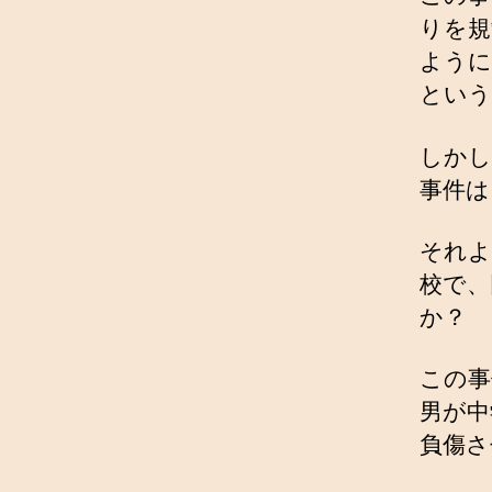
りを規
ように
という
しかし
事件は
それよ
校で、
か？
この事
男が中
負傷さ