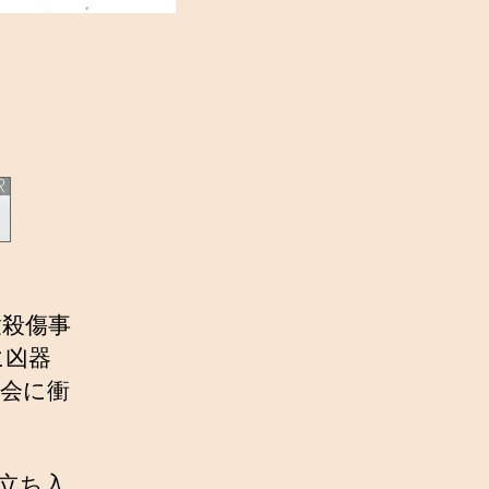
童殺傷事
に凶器
会に衝
立ち入