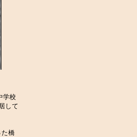
中学校
居して
った橋