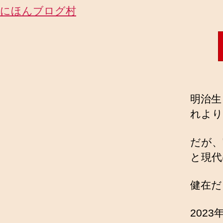
にほんブログ村
明治生
れより
だが、
と現代
健在だ
202