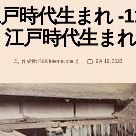
ゴ
戸時代生まれ -1
リ
ー
 江戸時代生ま
作成者:
K&K International :)
9月 19, 2023
投
投
稿
稿
者
日