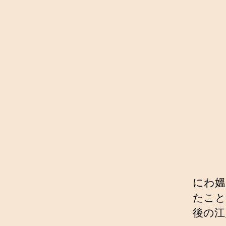
にわ媼
たこと
後の江