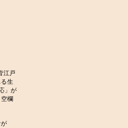
皆江戸
れる生
応」が
く空欄
者が