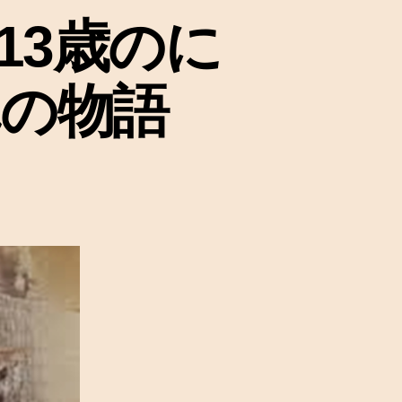
13歳のに
れの物語