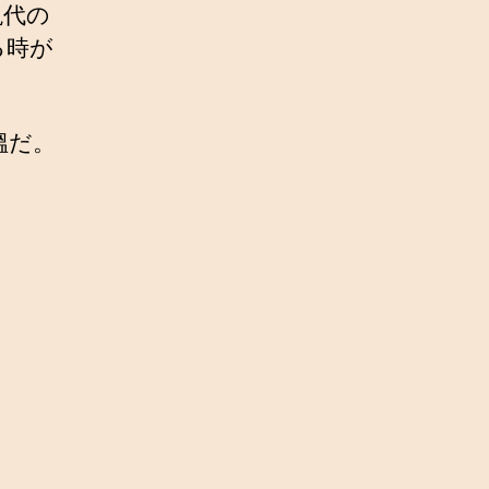
現代の
る時が
媼だ。