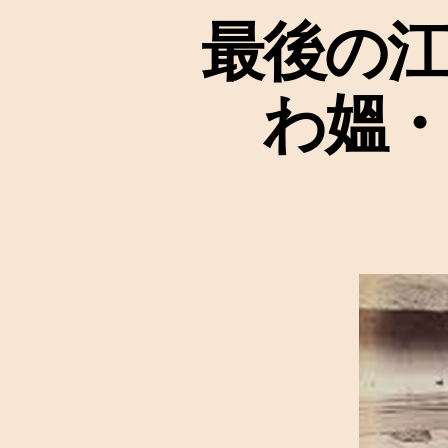
最後の江
わ媼・