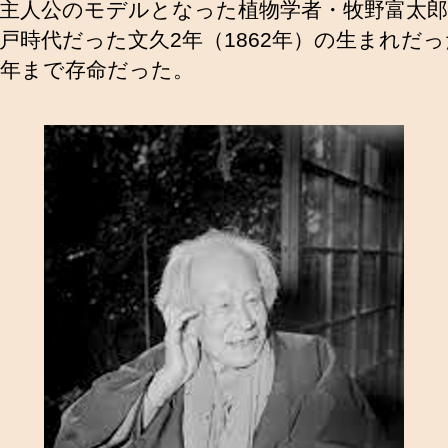
主人公のモデルとなった植物学者・牧野富太
戸時代だった文久2年（1862年）の生まれだ
2年まで存命だった。