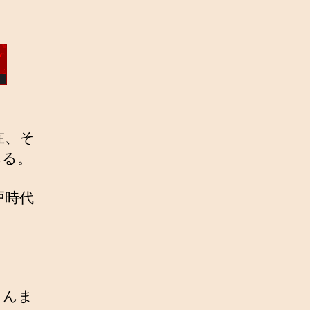
在、そ
ある。
戸時代
らんま