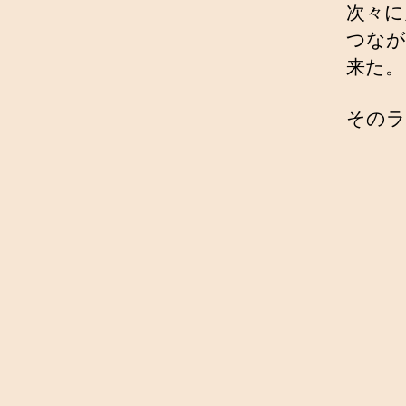
次々に
つなが
来た。
そのラ