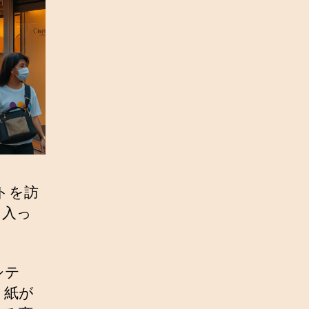
トを訪
に入っ
シテ
り紙が