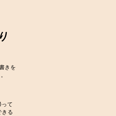
り
書きを
た。
帰って
できる