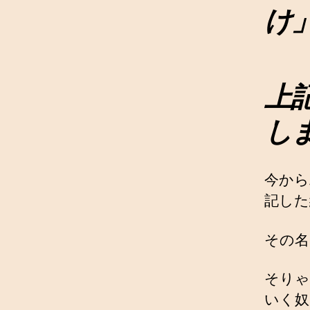
け
上
し
今から
記した
その名
そりゃ
いく奴