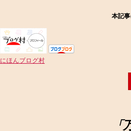
本記事
にほんブログ村
「