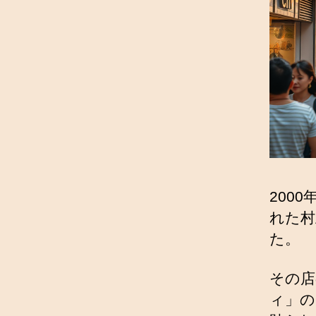
200
れた村
た。
その店
ィ」の