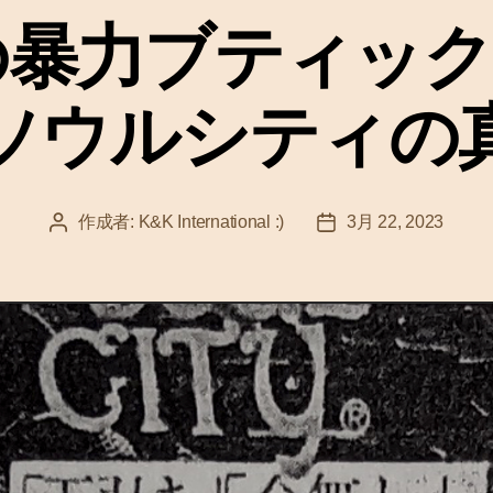
ゴ
年の暴力ブティッ
リ
ー
ソウルシティの
作成者:
K&K International :)
3月 22, 2023
投
投
稿
稿
者
日