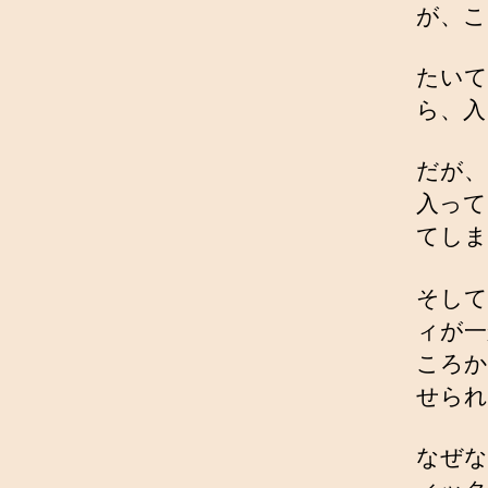
が、こ
たいて
ら、入
だが、
入って
てしま
そして
ィが一
ころか
せられ
なぜな