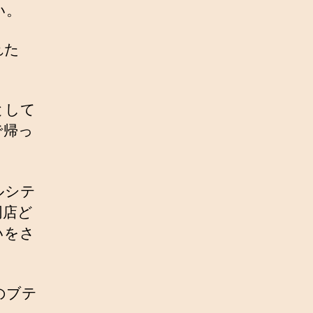
い。
れた
として
で帰っ
ルシテ
同店ど
いをさ
のブテ