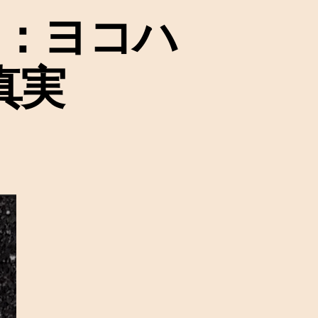
ク：ヨコハ
真実