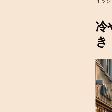
ィック
冷
き