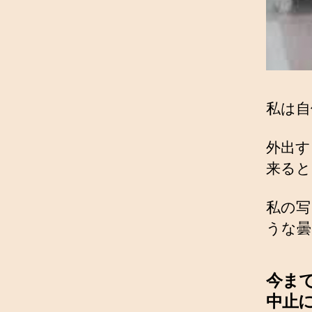
私は自
外出す
来ると
私の写
うな曇
今ま
中止