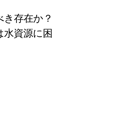
べき存在か？
は水資源に困