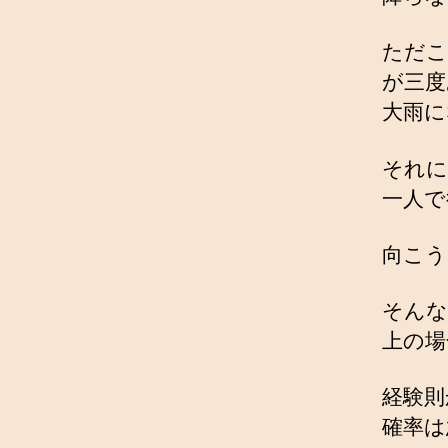
ただこ
が三度
大雨に
それに
一人で
向こう
そんな
上の場
経験則
確率は