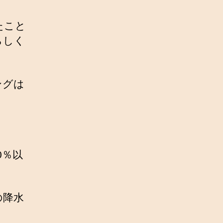
たこと
らしく
ングは
0％以
の降水