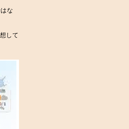
ではな
予想して