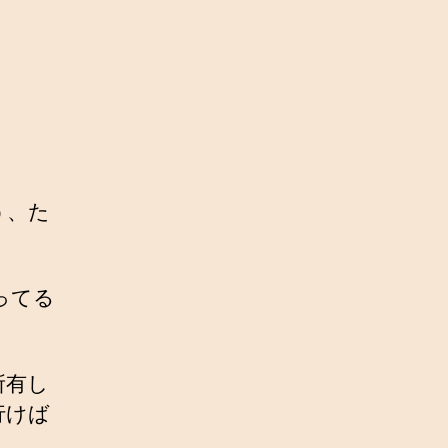
う、た
ってる
所有し
行けば