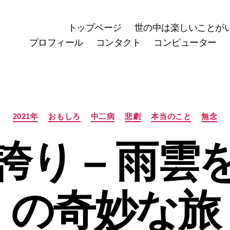
トップページ
世の中は楽しいことが
プロフィール
コンタクト
コンピューター
カ
2021年
おもしろ
中二病
悲劇
本当のこと
無念
テ
ゴ
誇り – 雨雲
リ
ー
の奇妙な旅