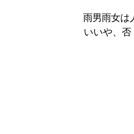
雨男雨女は
いいや、否