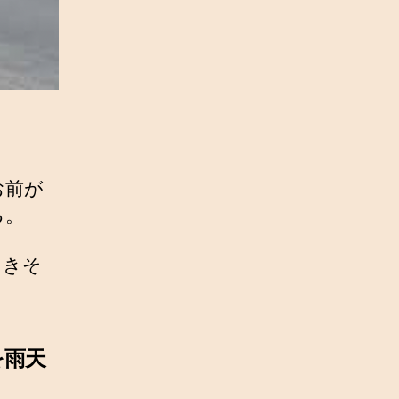
お前が
る。
てきそ
を雨天