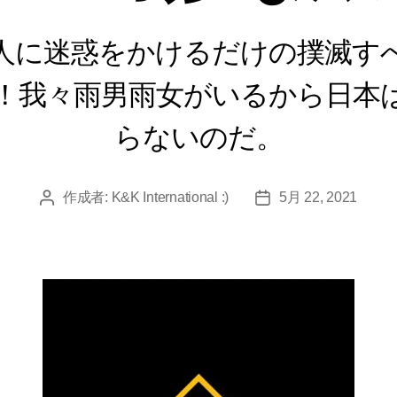
人に迷惑をかけるだけの撲滅す
！我々雨男雨女がいるから日本
らないのだ。
作成者:
K&K International :)
5月 22, 2021
投
投
稿
稿
者
日