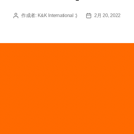
作成者:
K&K International :)
2月 20, 2022
投
投
稿
稿
者
日