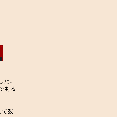
ました。
品である
して残