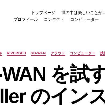
トップページ
世の中は楽しいことが
プロフィール
コンタクト
コンピューター
カ
年
RIVERBED
SD-WAN
クラウド
コンピューター
技
テ
ゴ
-WAN を試す 
リ
ー
roller のイ