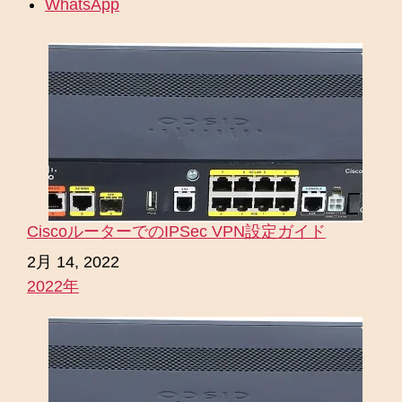
WhatsApp
CiscoルーターでのIPSec VPN設定ガイド
日付
2月 14, 2022
2022年
関連理由