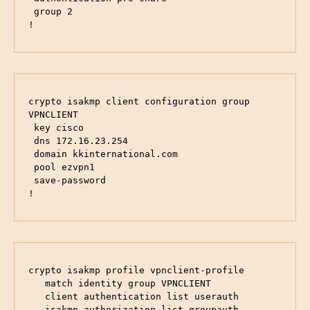
 group 2

!
crypto isakmp client configuration group 
VPNCLIENT

 key cisco

 dns 172.16.23.254

 domain kkinternational.com

 pool ezvpn1

 save-password

!
crypto isakmp profile vpnclient-profile

   match identity group VPNCLIENT

   client authentication list userauth

   isakmp authorization list groupauth
