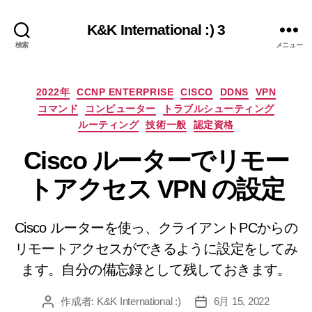
K&K International :) 3
検索
メニュー
カ
2022年
CCNP ENTERPRISE
CISCO
DDNS
VPN
テ
コマンド
コンピューター
トラブルシューティング
ゴ
ルーティング
技術一般
認定資格
リ
ー
Cisco ルーターでリモー
トアクセス VPN の設定
Cisco ルーターを使っ、クライアントPCからの
リモートアクセスができるように設定をしてみ
ます。自分の備忘録として残しておきます。
作成者:
K&K International :)
6月 15, 2022
投
投