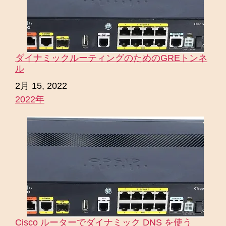
ダイナミックルーティングのためのGREトンネ
ル
日付
2月 15, 2022
2022年
関連理由
Cisco ルーターでダイナミック DNS を使う