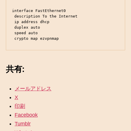
interface FastEthernet0

 description To the Internet

 ip address dhcp

 duplex auto

 speed auto

 crypto map ezvpnmap
共有:
メールアドレス
X
印刷
Facebook
Tumblr