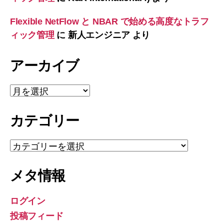
Flexible NetFlow と NBAR で始める高度なトラフ
ィック管理
に
新人エンジニア
より
アーカイブ
ア
ー
カ
カテゴリー
イ
ブ
カ
テ
ゴ
メタ情報
リ
ー
ログイン
投稿フィード