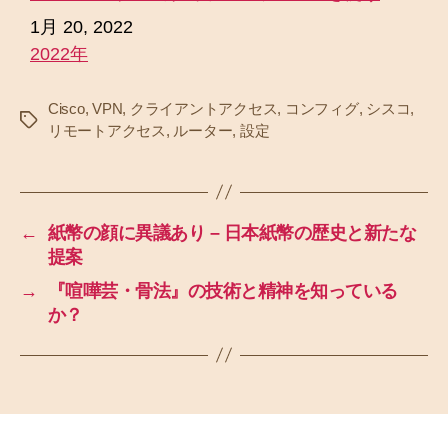
日付
1月 20, 2022
2022年
関連理由
Cisco
,
VPN
,
クライアントアクセス
,
コンフィグ
,
シスコ
,
タ
リモートアクセス
,
ルーター
,
設定
グ
←
紙幣の顔に異議あり – 日本紙幣の歴史と新たな
提案
→
『喧嘩芸・骨法』の技術と精神を知っている
か？