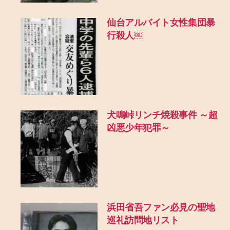
仙台アルバイト女性集団暴
行殺人￼
犬鳴峠リンチ焼殺事件 ～超
凶悪少年犯罪～
浜田省吾ファン必見の聖地
巡礼訪問地リスト