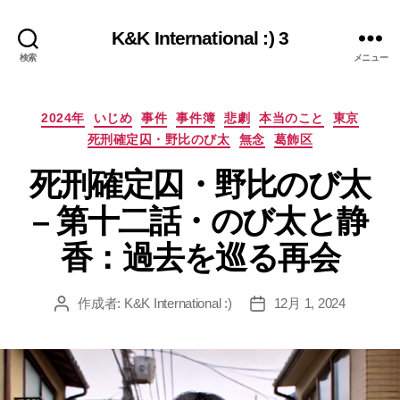
K&K International :) 3
検索
メニュー
カ
2024年
いじめ
事件
事件簿
悲劇
本当のこと
東京
テ
死刑確定囚・野比のび太
無念
葛飾区
ゴ
リ
死刑確定囚・野比のび太
ー
– 第十二話・のび太と静
香：過去を巡る再会
作成者:
K&K International :)
12月 1, 2024
投
投
稿
稿
者
日