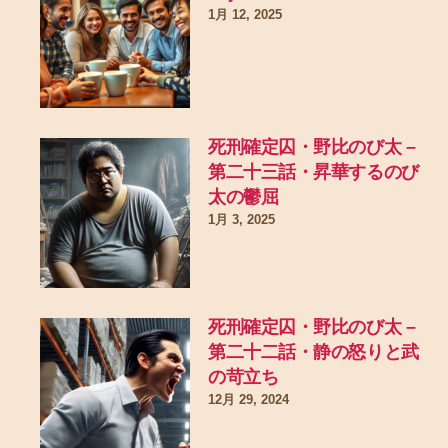
1月 12, 2025
死刑確定囚・野比のび太 –
第二十三話・昇華するのび
太の鬱屈
1月 3, 2025
死刑確定囚・野比のび太 –
第二十二話・静の怒りと武
の苛立ち
12月 29, 2024