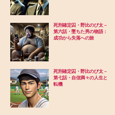
死刑確定囚・野比のび太 –
第六話・墜ちた男の物語：
成功から失落への旅
死刑確定囚・野比のび太 –
第七話・自信満々の人生と
転機