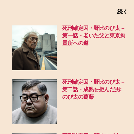
続く
死刑確定囚・野比のび太 –
第一話・老いた父と東京拘
置所への道
死刑確定囚・野比のび太 –
第二話・成熟を拒んだ男:
のび太の葛藤