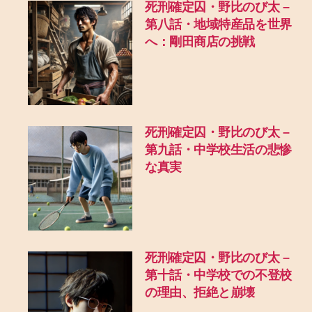
死刑確定囚・野比のび太 –
第八話・地域特産品を世界
へ：剛田商店の挑戦
死刑確定囚・野比のび太 –
第九話・中学校生活の悲惨
な真実
死刑確定囚・野比のび太 –
第十話・中学校での不登校
の理由、拒絶と崩壊