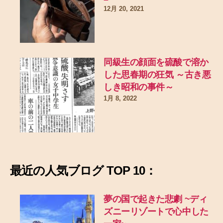
12月 20, 2021
同級生の顔面を硫酸で溶か
した思春期の狂気 ～古き悪
しき昭和の事件～
1月 8, 2022
最近の
人気ブログ TOP 10：
夢の国で起きた悲劇
~ディ
ズニーリゾートで心中した