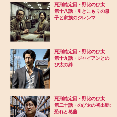
死刑確定囚・野比のび太 –
第十八話・引きこもりの息
子と家族のジレンマ
死刑確定囚・野比のび太 –
第十九話・ジャイアンとの
び太の絆
死刑確定囚・野比のび太 –
第二十話・のび太の初出勤:
恐れと葛藤