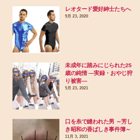
レオタード愛好紳士たちへ
9月 23, 2020
未成年に踏みにじられた25
歳の純情 ―実録・おやじ狩
り被害―
5月 23, 2021
口を糸で縫われた男 ～芳し
き昭和の香ばしき事件簿～
11月 3, 2021