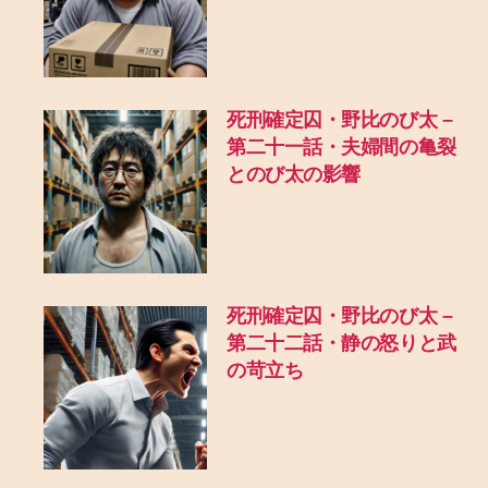
死刑確定囚・野比のび太 –
第二十一話・夫婦間の亀裂
とのび太の影響
死刑確定囚・野比のび太 –
第二十二話・静の怒りと武
の苛立ち