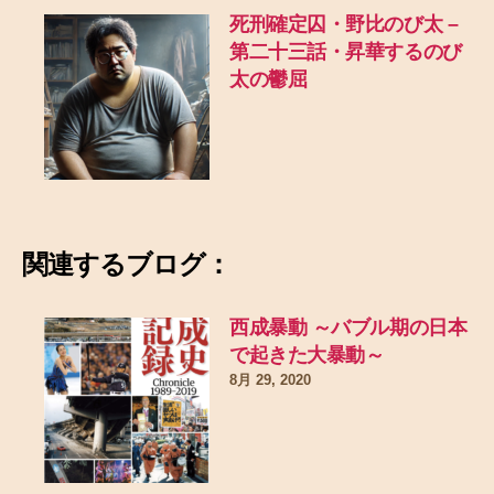
死刑確定囚・野比のび太 –
第二十三話・昇華するのび
太の鬱屈
関連するブログ：
西成暴動 ～バブル期の日本
で起きた大暴動～
8月 29, 2020