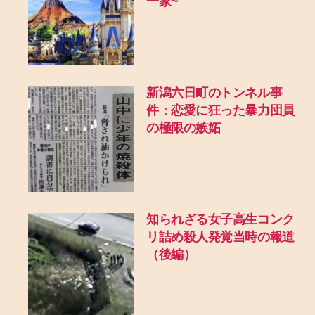
一家~
新潟六日町のトンネル事
件：恋愛に狂った暴力団員
の極限の嫉妬
知られざる女子高生コンク
リ詰め殺人発覚当時の報道
（後編）