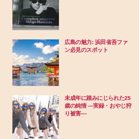
広島の魅力: 浜田省吾ファ
ン必見のスポット
未成年に踏みにじられた25
歳の純情 ―実録・おやじ狩
り被害―