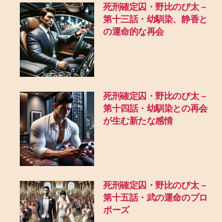
死刑確定囚・野比のび太 –
第十三話・幼馴染、静香と
の運命的な再会
死刑確定囚・野比のび太 –
第十四話・幼馴染との再会
が生む新たな感情
死刑確定囚・野比のび太 –
第十五話・武の運命のプロ
ポーズ