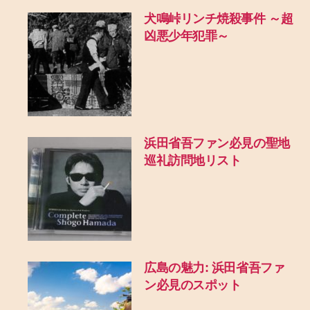
犬鳴峠リンチ焼殺事件 ～超
凶悪少年犯罪～
浜田省吾ファン必見の聖地
巡礼訪問地リスト
広島の魅力: 浜田省吾ファ
ン必見のスポット