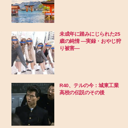
未成年に踏みにじられた25
歳の純情 ―実録・おやじ狩
り被害―
R40、テルの今：城東工業
高校の伝説のその後