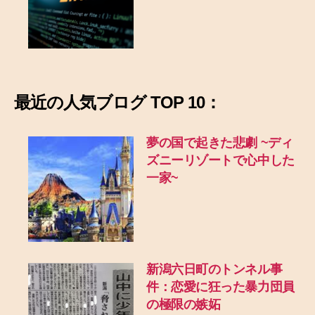
最近の
人気ブログ TOP 10：
夢の国で起きた悲劇
~ディ
ズニーリゾートで心中した
一家~
新潟六日町のトンネル事
件：恋愛に狂った暴力団員
の極限の嫉妬