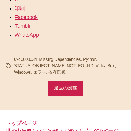
印刷
Facebook
Tumblr
WhatsApp
0xc0000034
,
Missing Dependencies
,
Python
,
STATUS_OBJECT_NAME_NOT_FOUND
,
VirtualBox
,
タ
Windows
,
エラー
,
依存関係
グ
過去の投稿
トップページ