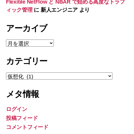
Flexible NetFlow と NBAR で始める高度なトラフ
ィック管理
に
新人エンジニア
より
アーカイブ
ア
ー
カ
カテゴリー
イ
ブ
カ
テ
ゴ
メタ情報
リ
ー
ログイン
投稿フィード
コメントフィード