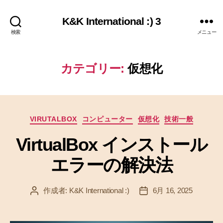
K&K International :) 3
検索
メニュー
カテゴリー:
仮想化
カ
VIRUTALBOX
コンピューター
仮想化
技術一般
テ
VirtualBox インストール
ゴ
リ
エラーの解決法
ー
作成者:
K&K International :)
6月 16, 2025
投
投
稿
稿
者
日