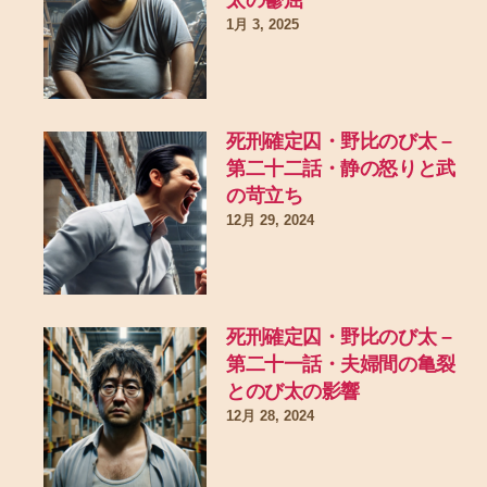
1月 3, 2025
死刑確定囚・野比のび太 –
第二十二話・静の怒りと武
の苛立ち
12月 29, 2024
死刑確定囚・野比のび太 –
第二十一話・夫婦間の亀裂
とのび太の影響
12月 28, 2024