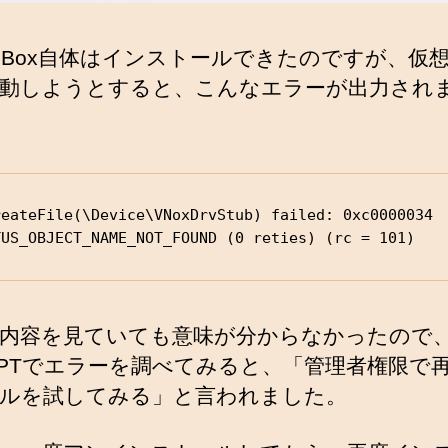
tual Box自体はインストールできたのですが、仮
動しようとすると、こんなエラーが出力され
reateFile(\Device\VNoxDrvStub) failed: 0xc0000034

TUS_OBJECT_NAME_NOT_FOUND (0 reties) (rc = 101)
内容を見ていても意味が分からなかったので
tGPTでエラーを調べてみると、「管理者権限で
ルを試してみる」と言われました。