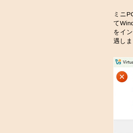
ミニPC
てWin
をイン
遇しま