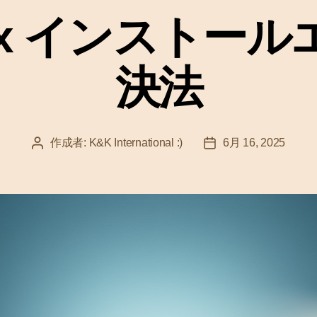
ゴ
lBox インスト
リ
ー
決法
作成者:
K&K International :)
6月 16, 2025
投
投
稿
稿
者
日