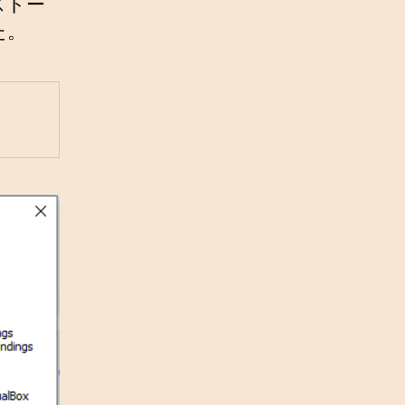
ストー
た。