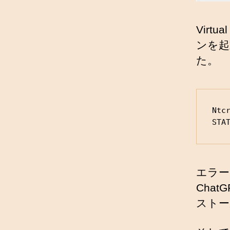
Vir
ンを起
た。
Ntc
STA
エラー
Cha
ストー