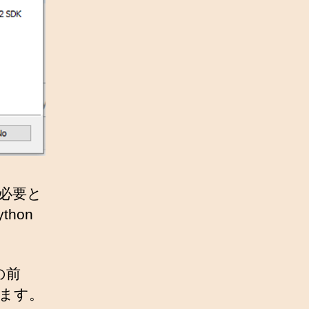
が必要と
hon
の前
します。