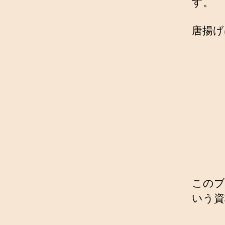
す。
唐揚げ
このブ
いう資