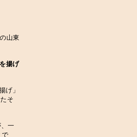
の山東
を揚げ
揚げ」
ったそ
が、一
とで