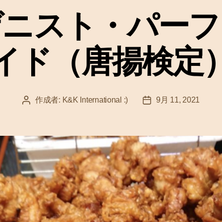
ゴ
ゲニスト・パーフ
リ
ー
イド（唐揚検定
作成者:
K&K International :)
9月 11, 2021
投
投
稿
稿
者
日