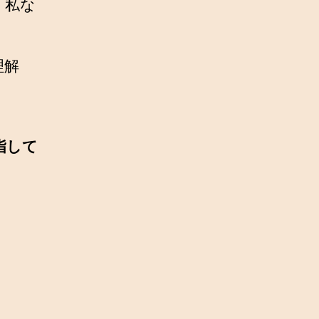
、私な
理解
。
指して