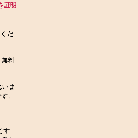
を証明
てくだ
、無料
思いま
です。
。
です