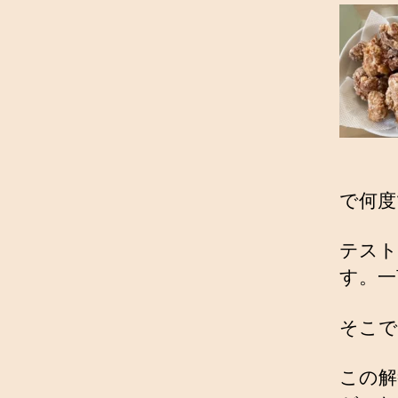
で何度
テスト
す。一
そこで
この解