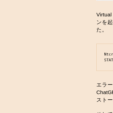
Vir
ンを起
た。
Ntc
STA
エラー
Cha
ストー