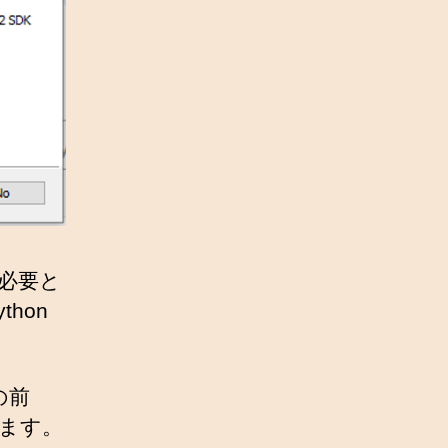
が必要と
hon
の前
します。