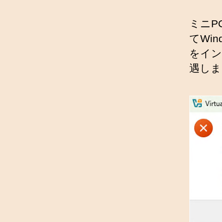
ミニPC
てWin
をイン
遇しま