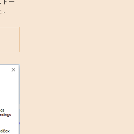
ストー
た。