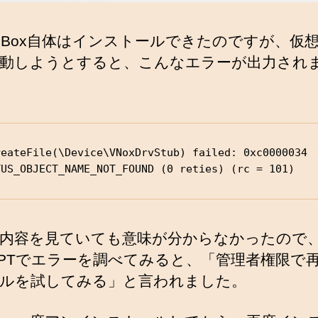
tual Box自体はインストールできたのですが、仮
動しようとすると、こんなエラーが出力され
reateFile(\Device\VNoxDrvStub) failed: 0xc0000034

TUS_OBJECT_NAME_NOT_FOUND (0 reties) (rc = 101)
内容を見ていても意味が分からなかったので
tGPTでエラーを調べてみると、「管理者権限で
ルを試してみる」と言われました。