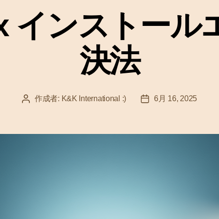
ゴ
lBox インスト
リ
ー
決法
作成者:
K&K International :)
6月 16, 2025
投
投
稿
稿
者
日