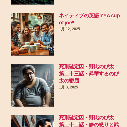
ネイティブの英語 7 “A cup
of joe”
1月 12, 2025
死刑確定囚・野比のび太 –
第二十三話・昇華するのび
太の鬱屈
1月 3, 2025
死刑確定囚・野比のび太 –
第二十二話・静の怒りと武