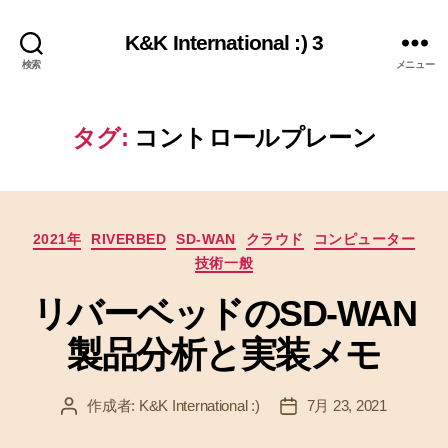
K&K International :) 3
検索
メニュー
タグ:
コントロールプレーン
カ
2021年
RIVERBED
SD-WAN
クラウド
コンピューター
テ
技術一般
ゴ
リ
リバーベッドのSD-WAN
ー
製品分析と実装メモ
作成者:
K&K International :)
7月 23, 2021
投
投
稿
稿