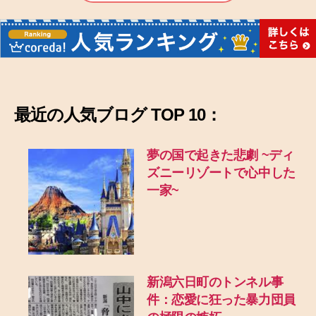
最近の
人気ブログ TOP 10：
夢の国で起きた悲劇
~ディ
ズニーリゾートで心中した
一家~
新潟六日町のトンネル事
件：恋愛に狂った暴力団員