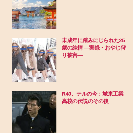
未成年に踏みにじられた25
歳の純情 ―実録・おやじ狩
り被害―
R40、テルの今：城東工業
高校の伝説のその後