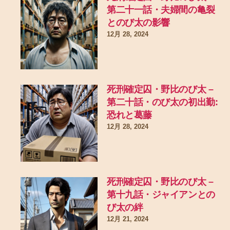
第二十一話・夫婦間の亀裂
とのび太の影響
12月 28, 2024
死刑確定囚・野比のび太 –
第二十話・のび太の初出勤:
恐れと葛藤
12月 28, 2024
死刑確定囚・野比のび太 –
第十九話・ジャイアンとの
び太の絆
12月 21, 2024