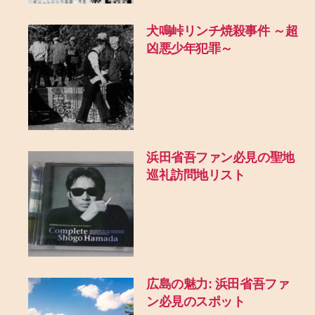
犬鳴峠リンチ焼殺事件 ～超
凶悪少年犯罪～
浜田省吾ファン必見の聖地
巡礼訪問地リスト
広島の魅力: 浜田省吾ファ
ン必見のスポット