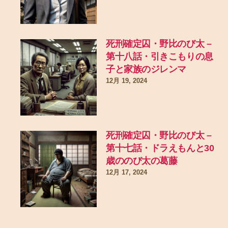
死刑確定囚・野比のび太 –
第十八話・引きこもりの息
子と家族のジレンマ
12月 19, 2024
死刑確定囚・野比のび太 –
第十七話・ドラえもんと30
歳ののび太の葛藤
12月 17, 2024