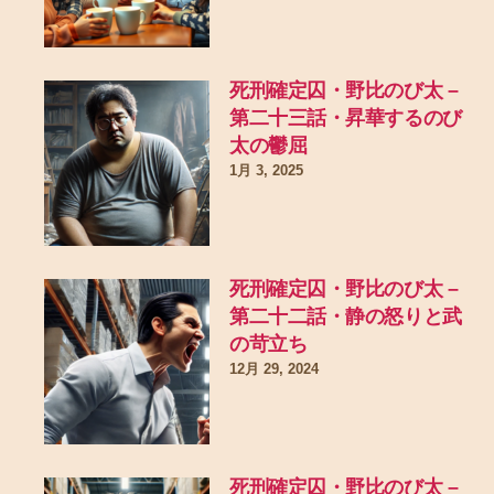
死刑確定囚・野比のび太 –
第二十三話・昇華するのび
太の鬱屈
1月 3, 2025
死刑確定囚・野比のび太 –
第二十二話・静の怒りと武
の苛立ち
12月 29, 2024
死刑確定囚・野比のび太 –