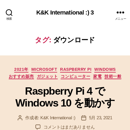
K&K International :) 3
検索
メニュー
タグ:
ダウンロード
カ
2021年
MICROSOFT
RASPBERRY PI
WINDOWS
テ
おすすめ販売
ガジェット
コンピューター
家電
技術一般
ゴ
リ
Raspberry Pi 4 で
ー
Windows 10 を動かす
作成者:
K&K International :)
5月 23, 2021
投
投
稿
稿
R
コメントはまだありません