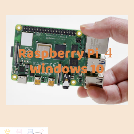
者
日
a
s
p
b
e
r
r
y
P
i
4
で
W
i
n
d
o
w
s
1