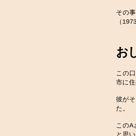
その事
（19
お
この口
市に住
彼がそ
た。
このA
と思い