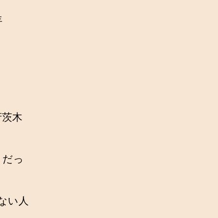
年
府茨木
」だっ
ない人