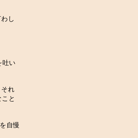
言わし
を吐い
、それ
なこと
を自慢