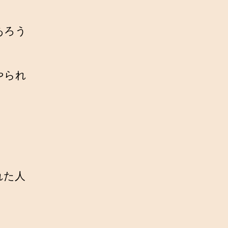
あろう
やられ
れた人