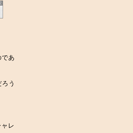
のであ
だろう
。
シャレ