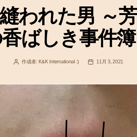
ゴ
縫われた男 ～
リ
ー
の香ばしき事件簿
作成者:
K&K International :)
11月 3, 2021
投
投
稿
稿
者
日