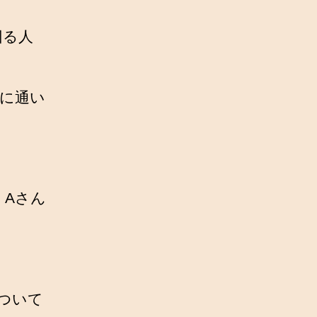
回る人
に通い
、Aさん
ついて