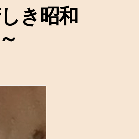
芳しき昭和
～