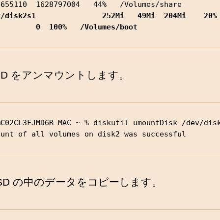
/disk2s1               252Mi   49Mi  204Mi    20%          
         0  100%   /Volumes/boot
roSD をアンマウントします。
C02CL3FJMD6R-MAC ~ % diskutil umountDisk /dev/disk2
ount of all volumes on disk2 was successful
coSD の中のデータをコピーします。