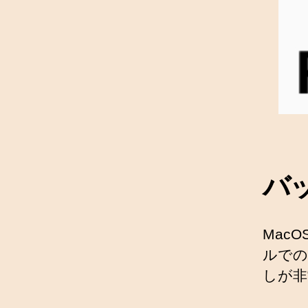
バ
Mac
ルでの
しが非