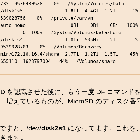
8232 19536430528    0%   /System/Volumes/Data

/disk1s5               1.8Ti  4.4Gi  1.2Ti     1%          
9539028756    0%   /private/var/vm

auto_home                0Bi    0Bi    0Bi   100%          
         0  100%   /System/Volumes/Data/home

/disk1s4               1.8Ti  505Mi  1.2Ti     1%         
19539028703    0%   /Volumes/Recovery

dmin@172.16.16.4/share  2.7Ti  1.2Ti  1.5Ti    45% 
4655110  1628797004   44%   /Volumes/share
roSD を認識させた後に、もう一度 DF コマンド
。増えているものが、MicroSD のディスク番
すと、/dev/
disk2s1
になってます。これを
きます。