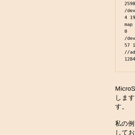
259
/dev
4 1
map 
0  
/dev
57 
//a
128
Mic
します
す。
私の例で
してお