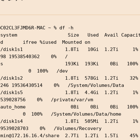
C02CL3FJMD6R-MAC ~ % df -h

system                  Size   Used  Avail Capacity  
ed       ifree %iused  Mounted on

/disk1s1               1.8Ti   10Gi  1.2Ti     1%     
98 19538540362    0%   /

s                      193Ki  193Ki    0Bi   100%        
          0  100%   /dev

/disk1s2               1.8Ti  578Gi  1.2Ti    32%    
8246 19536430514    0%   /System/Volumes/Data

/disk1s5               1.8Ti  4.4Gi  1.2Ti     1%          
9539028756    0%   /private/var/vm

auto_home                0Bi    0Bi    0Bi   100%          
         0  100%   /System/Volumes/Data/home

/disk1s4               1.8Ti  505Mi  1.2Ti     1%         
19539028703    0%   /Volumes/Recovery

dmin@172.16.16.4/share  2.7Ti  1.2Ti  1.5Ti    45% 