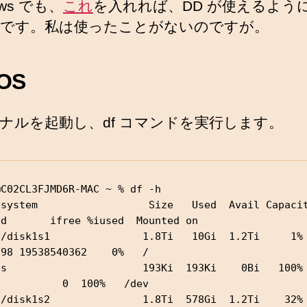
ows でも、
これ
を入れれば、DD が使えるよう
です。私は使ったことがないのですが。
OS
ナルを起動し、df コマンドを実行します。
C02CL3FJMD6R-MAC ~ % df -h

system                  Size   Used  Avail Capacity  
ed       ifree %iused  Mounted on

/disk1s1               1.8Ti   10Gi  1.2Ti     1%     
98 19538540362    0%   /

s                      193Ki  193Ki    0Bi   100%        
          0  100%   /dev

/disk1s2               1.8Ti  578Gi  1.2Ti    32%    