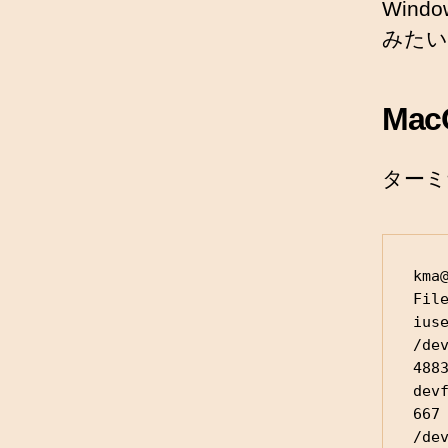
Wind
みたい
Mac
ターミ
kma@
File
ius
/dev
4883
devf
667 
/dev