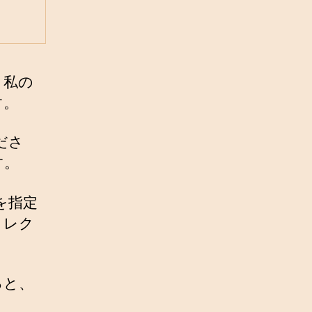
。私の
す。
ださ
す。
を指定
ィレク
ると、