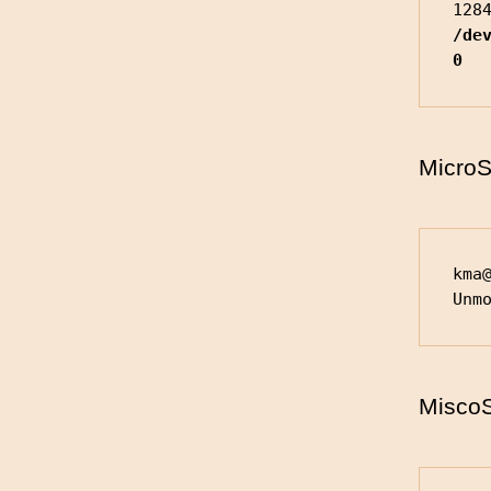
/dev
0  
Mic
kma@
Unm
Mis