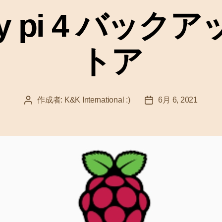
ゴ
rry pi 4 バッ
リ
ー
トア
作成者:
K&K International :)
6月 6, 2021
投
投
稿
稿
者
日