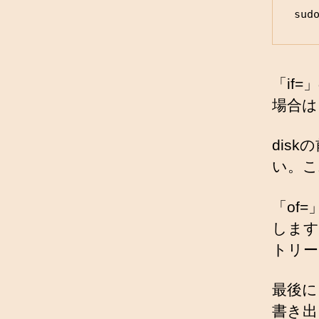
sud
「if
場合は、
disk
い。こ
「of
します
トリー
最後に
書き出