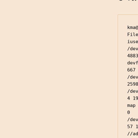
kma@
File
ius
/dev
4883
devf
667 
/dev
259
/dev
4 1
map 
0  
/dev
57 
//a