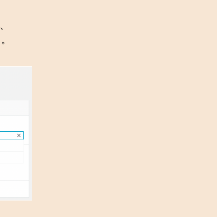
と、
す。