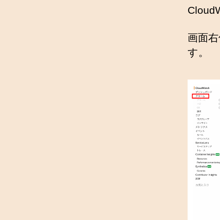
Clo
画面右
す。