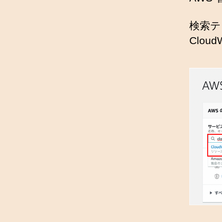
検索テ
Clo