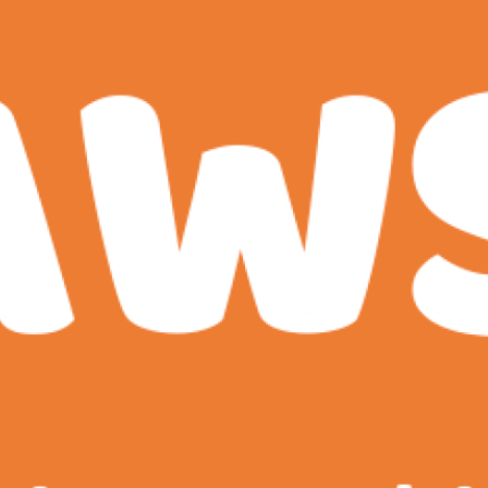
）
C
l
o
u
d
W
a
t
c
h
を
使
っ
て
み
る
へ
の