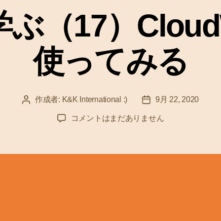
ゴ
ぶ（17）Cloud
リ
ー
使ってみる
作成者:
K&K International :)
9月 22, 2020
投
投
稿
稿
A
コメントはまだありません
者
日
W
S
を
学
ぶ
（
1
7