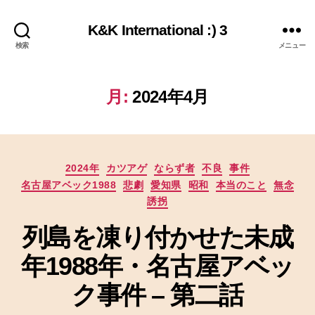
K&K International :) 3
検索
メニュー
月:
2024年4月
カ
2024年
カツアゲ
ならず者
不良
事件
テ
名古屋アベック1988
悲劇
愛知県
昭和
本当のこと
無念
ゴ
誘拐
リ
ー
列島を凍り付かせた未成
年1988年・名古屋アベッ
ク事件 – 第二話