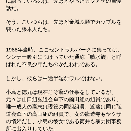
に語っているのは、先ほどやったカツアゲの自慢
話だ。
そう、こいつらは、先ほど金城ふ頭でカップルを
襲った張本人たち。
1988年当時、ここセントラルパークに集っては、
シンナー吸引にふけっていた通称「噴水族」と呼
ばれた不良少年たちのかたわれである。
しかし、彼らは中途半端なワルではない。
小島と徳丸は現在こそ鳶の仕事をしているが、
元々は山口組弘道会傘下の薗田組の組員であり、
唯一成人の高志は現役の同組組員、近藤は同じ弘
道会傘下の高山組の組員で、女の龍造寺もヤクザ
の情婦だし、小島の彼女である筒井も暴力団事務
所に出入りしていた。