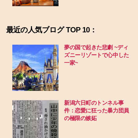
最近の
人気ブログ TOP 10：
夢の国で起きた悲劇
~ディ
ズニーリゾートで心中した
一家~
新潟六日町のトンネル事
件：恋愛に狂った暴力団員
の極限の嫉妬