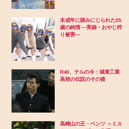
未成年に踏みにじられた25
歳の純情 ―実録・おやじ狩
り被害―
R40、テルの今：城東工業
高校の伝説のその後
高崎山の王・ベンツ ～ミス