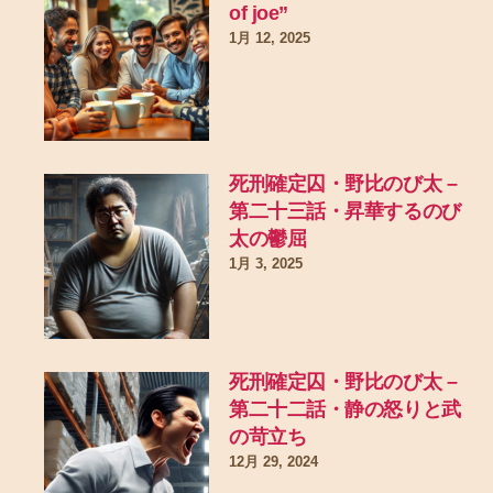
of joe”
1月 12, 2025
死刑確定囚・野比のび太 –
第二十三話・昇華するのび
太の鬱屈
1月 3, 2025
死刑確定囚・野比のび太 –
第二十二話・静の怒りと武
の苛立ち
12月 29, 2024