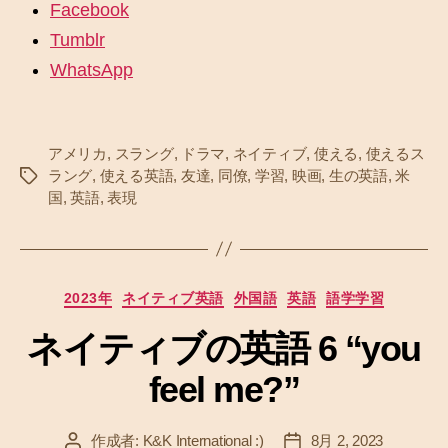
Facebook
Tumblr
WhatsApp
アメリカ
,
スラング
,
ドラマ
,
ネイティブ
,
使える
,
使えるス
ラング
,
使える英語
,
友達
,
同僚
,
学習
,
映画
,
生の英語
,
米
タ
国
,
英語
,
表現
グ
カ
2023年
ネイティブ英語
外国語
英語
語学学習
テ
ネイティブの英語 6 “you
ゴ
リ
feel me?”
ー
作成者:
K&K International :)
8月 2, 2023
投
投