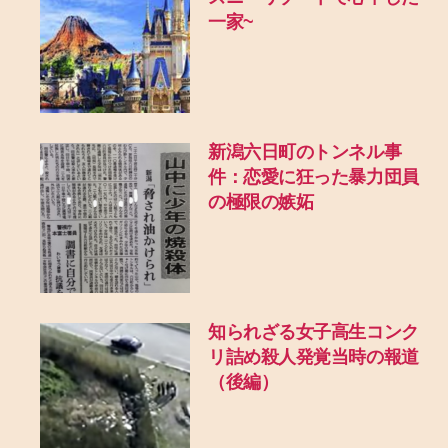
一家~
新潟六日町のトンネル事
件：恋愛に狂った暴力団員
の極限の嫉妬
知られざる女子高生コンク
リ詰め殺人発覚当時の報道
（後編）