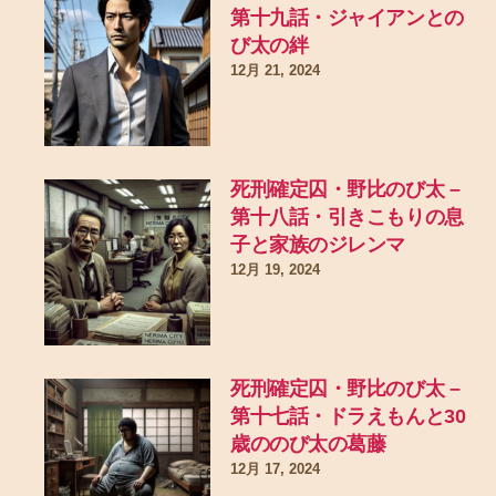
第十九話・ジャイアンとの
び太の絆
12月 21, 2024
死刑確定囚・野比のび太 –
第十八話・引きこもりの息
子と家族のジレンマ
12月 19, 2024
死刑確定囚・野比のび太 –
第十七話・ドラえもんと30
歳ののび太の葛藤
12月 17, 2024