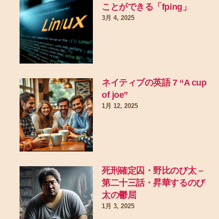
ことができる「fping」
3月 4, 2025
ネイティブの英語 7 “A cup
of joe”
1月 12, 2025
死刑確定囚・野比のび太 –
第二十三話・昇華するのび
太の鬱屈
1月 3, 2025