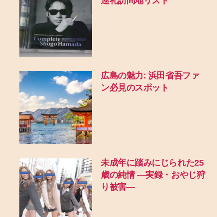
巡礼訪問地リスト
広島の魅力: 浜田省吾ファ
ン必見のスポット
未成年に踏みにじられた25
歳の純情 ―実録・おやじ狩
り被害―