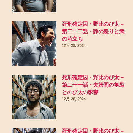
死刑確定囚・野比のび太 –
第二十二話・静の怒りと武
の苛立ち
12月 29, 2024
死刑確定囚・野比のび太 –
第二十一話・夫婦間の亀裂
とのび太の影響
12月 28, 2024
死刑確定囚・野比のび太 –