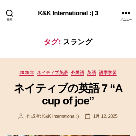
K&K International :) 3
検索
メニュー
タグ:
スラング
カ
2025年
ネイティブ英語
外国語
英語
語学学習
テ
ネイティブの英語 7 “A
ゴ
リ
cup of joe”
ー
作成者:
K&K International :)
1月 12, 2025
投
投
稿
稿
者
日