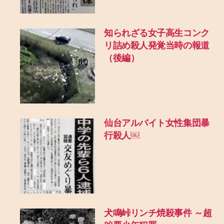
知られざる女子高生コンク
リ詰め殺人発覚当時の報道
（後編）
仙台アルバイト女性集団暴
行殺人￼
犬鳴峠リンチ焼殺事件 ～超