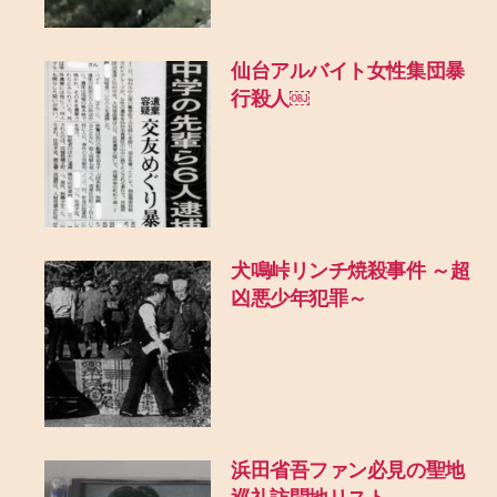
仙台アルバイト女性集団暴
行殺人￼
犬鳴峠リンチ焼殺事件 ～超
凶悪少年犯罪～
浜田省吾ファン必見の聖地