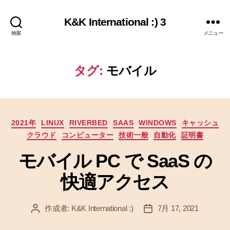
K&K International :) 3
検索
メニュー
タグ:
モバイル
カ
2021年
LINUX
RIVERBED
SAAS
WINDOWS
キャッシュ
テ
クラウド
コンピューター
技術一般
自動化
証明書
ゴ
リ
モバイル PC で SaaS の
ー
快適アクセス
作成者:
K&K International :)
7月 17, 2021
投
投
稿
稿