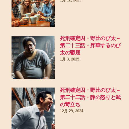
1月 12, 2025
死刑確定囚・野比のび太 –
第二十三話・昇華するのび
太の鬱屈
1月 3, 2025
死刑確定囚・野比のび太 –
第二十二話・静の怒りと武
の苛立ち
12月 29, 2024