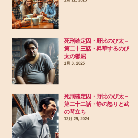
1月 12, 2025
死刑確定囚・野比のび太 –
第二十三話・昇華するのび
太の鬱屈
1月 3, 2025
死刑確定囚・野比のび太 –
第二十二話・静の怒りと武
の苛立ち
12月 29, 2024