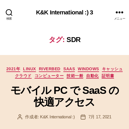
K&K International :) 3
検索
メニュー
タグ:
SDR
カ
2021年
LINUX
RIVERBED
SAAS
WINDOWS
キャッシュ
テ
クラウド
コンピューター
技術一般
自動化
証明書
ゴ
リ
モバイル PC で SaaS の
ー
快適アクセス
作成者:
K&K International :)
7月 17, 2021
投
投
稿
稿