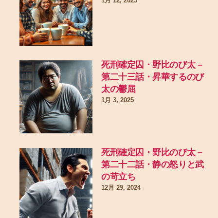
1月 12, 2025
死刑確定囚・野比のび太 –
第二十三話・昇華するのび
太の鬱屈
1月 3, 2025
死刑確定囚・野比のび太 –
第二十二話・静の怒りと武
の苛立ち
12月 29, 2024