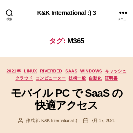
K&K International :) 3
検索
メニュー
タグ:
M365
カ
2021年
LINUX
RIVERBED
SAAS
WINDOWS
キャッシュ
テ
クラウド
コンピューター
技術一般
自動化
証明書
ゴ
リ
モバイル PC で SaaS の
ー
快適アクセス
作成者:
K&K International :)
7月 17, 2021
投
投
稿
稿