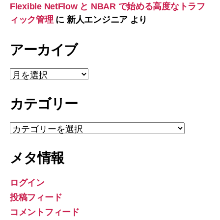
Flexible NetFlow と NBAR で始める高度なトラフ
ィック管理
に
新人エンジニア
より
アーカイブ
ア
ー
カ
カテゴリー
イ
ブ
カ
テ
ゴ
メタ情報
リ
ー
ログイン
投稿フィード
コメントフィード