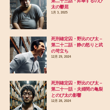
第二十三話・昇華するのび
太の鬱屈
1月 3, 2025
死刑確定囚・野比のび太 –
第二十二話・静の怒りと武
の苛立ち
12月 29, 2024
死刑確定囚・野比のび太 –
第二十一話・夫婦間の亀裂
とのび太の影響
12月 28, 2024