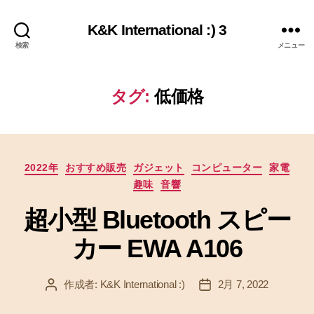
K&K International :) 3
検索
メニュー
タグ:
低価格
カ
2022年
おすすめ販売
ガジェット
コンピューター
家電
テ
趣味
音響
ゴ
リ
超小型 Bluetooth スピー
ー
カー EWA A106
作成者:
K&K International :)
2月 7, 2022
投
投
稿
稿