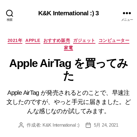
K&K International :) 3
検索
メニュー
カ
2021年
APPLE
おすすめ販売
ガジェット
コンピューター
テ
家電
ゴ
リ
Apple AirTag を買ってみ
ー
た
Apple AirTag が発売されるとのことで、早速注
文したのですが、やっと手元に届きました。ど
んな感じなのか試してみます。
作成者:
K&K International :)
5月 24, 2021
投
投
稿
稿