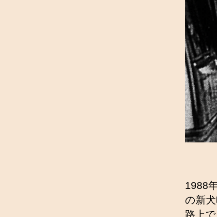
198
の新犬
路上で