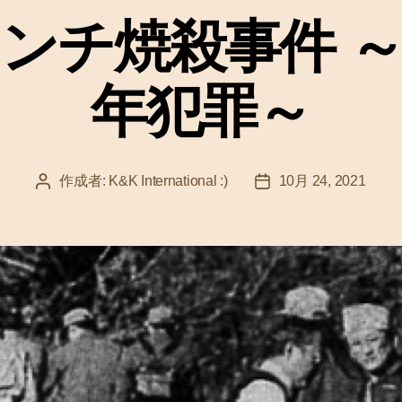
ゴ
ンチ焼殺事件 
リ
ー
年犯罪～
作成者:
K&K International :)
10月 24, 2021
投
投
稿
稿
者
日