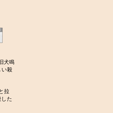
の旧犬鳴
しい殺
と拉
殺した