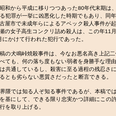
昭和から平成に移りつつあった80年代末期は
る犯罪が一挙に凶悪化した時期でもあり、同年
古屋市で未成年らによるアベック殺人事件が
瀬の女子高生コンクリ詰め殺人は、この年11
月にかけて行われた犯行であった。
稿の犬鳴峠焼殺事件は、今なお悪名高き上記二
べても、何の落ち度もない弱者を身勝手な理
は共通しているし、殺害に至る過程の残忍さ
るとも劣らない悪質さだったと断言できる。
界隈では知る人ぞ知る事件であるが、本稿で
を基にして、できる限り忠実かつ詳細にこの
行を取り上げる。