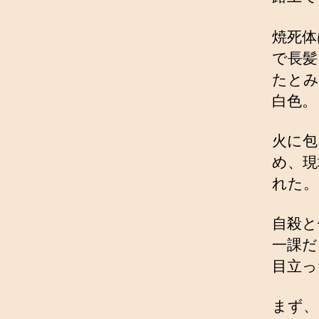
焼死体
で長髪
たとみ
白色。
火に包
め、現
れた。
自殺と
一課だ
目立っ
まず、