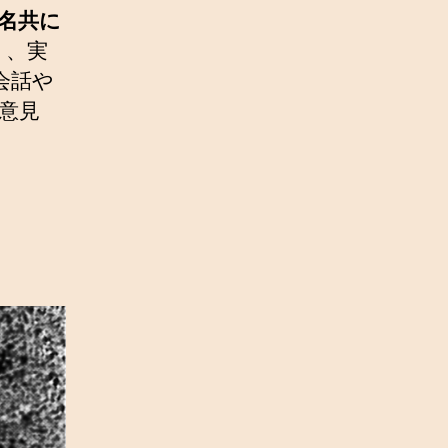
名共に
）、実
会話や
意見