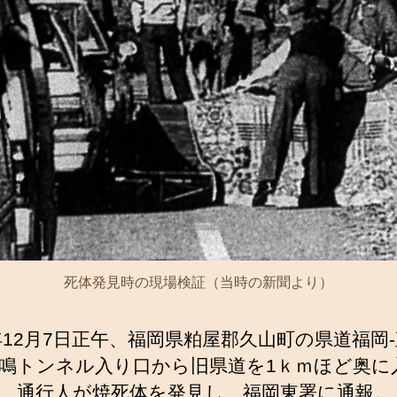
死体発見時の現場検証（当時の新聞より）
8年12月7日正午、福岡県粕屋郡久山町の県道福岡
鳴トンネル入り口から旧県道を1ｋｍほど奥に
、通行人が焼死体を発見し、福岡東署に通報。