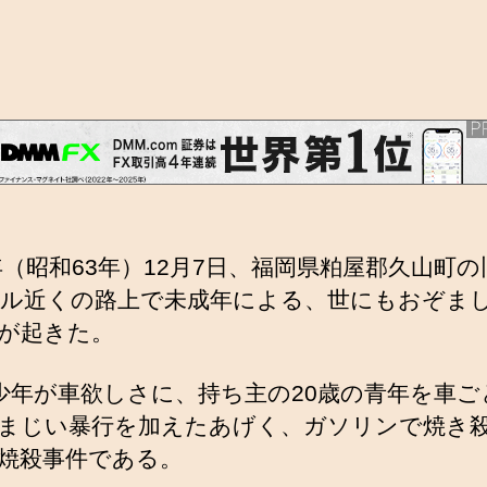
8年（昭和63年）12月7日、福岡県粕屋郡久山町
ル近くの路上で未成年による、世にもおぞま
が起きた。
少年が車欲しさに、持ち主の20歳の青年を車ご
まじい暴行を加えたあげく、ガソリンで焼き
焼殺事件である。