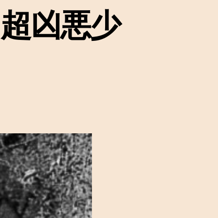
～超凶悪少