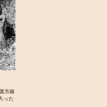
-直方線
入った