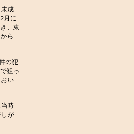
、未成
2月に
起き、東
月から
件の犯
由で狙っ
におい
は当時
許しが