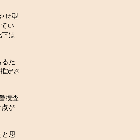
やせ型
着てい
靴下は
あるた
と推定さ
警捜査
な点が
たと思