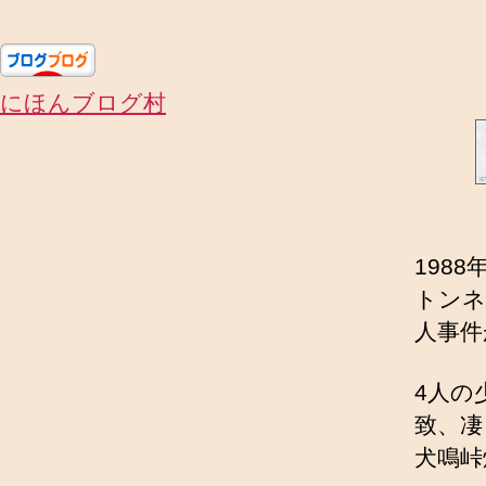
にほんブログ村
198
トンネ
人事件
4人の
致、凄
犬鳴峠