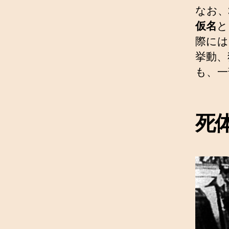
なお、
仮名
と
際には
挙動、
も、一
死