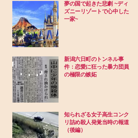
夢の国で起きた悲劇
~ディ
ズニーリゾートで心中した
一家~
新潟六日町のトンネル事
件：恋愛に狂った暴力団員
の極限の嫉妬
知られざる女子高生コンク
リ詰め殺人発覚当時の報道
（後編）