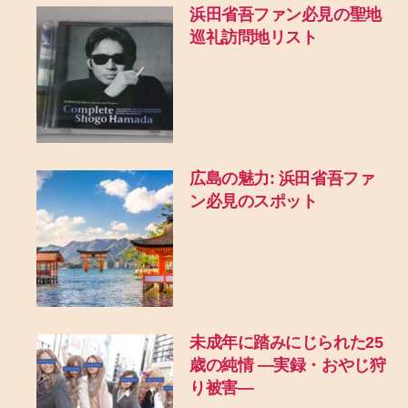
浜田省吾ファン必見の聖地
巡礼訪問地リスト
広島の魅力: 浜田省吾ファ
ン必見のスポット
未成年に踏みにじられた25
歳の純情 ―実録・おやじ狩
り被害―