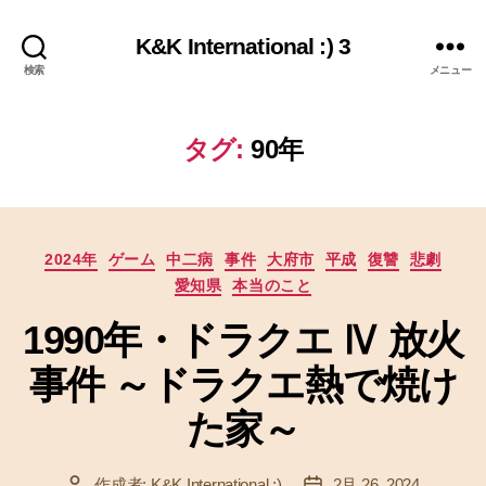
K&K International :) 3
検索
メニュー
タグ:
90年
カ
2024年
ゲーム
中二病
事件
大府市
平成
復讐
悲劇
テ
愛知県
本当のこと
ゴ
リ
1990年・ドラクエ Ⅳ 放火
ー
事件 ～ドラクエ熱で焼け
た家～
作成者:
K&K International :)
2月 26, 2024
投
投