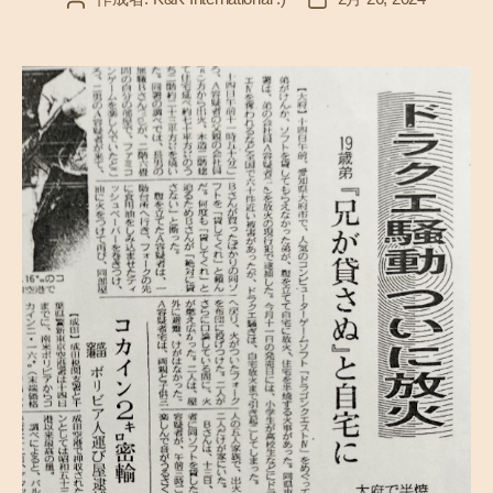
稿
稿
者
日