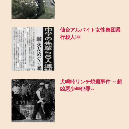
仙台アルバイト女性集団暴
行殺人￼
犬鳴峠リンチ焼殺事件 ～超
凶悪少年犯罪～