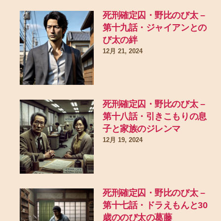
死刑確定囚・野比のび太 –
第十九話・ジャイアンとの
び太の絆
12月 21, 2024
死刑確定囚・野比のび太 –
第十八話・引きこもりの息
子と家族のジレンマ
12月 19, 2024
死刑確定囚・野比のび太 –
第十七話・ドラえもんと30
歳ののび太の葛藤