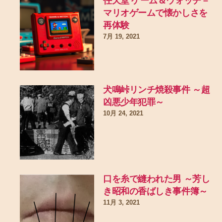
任天堂 ゲーム＆ウォッチ –
マリオゲームで懐かしさを
再体験
7月 19, 2021
犬鳴峠リンチ焼殺事件 ～超
凶悪少年犯罪～
10月 24, 2021
口を糸で縫われた男 ～芳し
き昭和の香ばしき事件簿～
11月 3, 2021