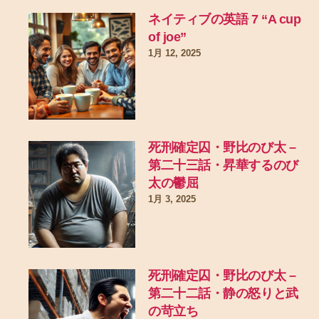
ネイティブの英語 7 “A cup
of joe”
1月 12, 2025
死刑確定囚・野比のび太 –
第二十三話・昇華するのび
太の鬱屈
1月 3, 2025
死刑確定囚・野比のび太 –
第二十二話・静の怒りと武
の苛立ち