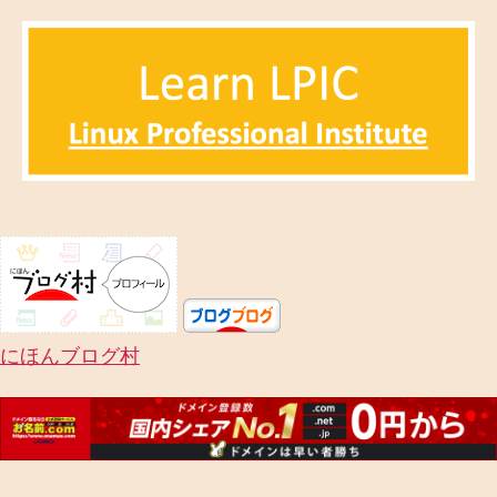
者
日
にほんブログ村