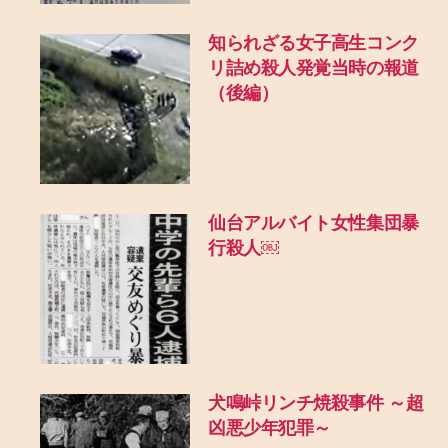
知られざる女子高生コンク
リ詰め殺人発覚当時の報道
（後編）
仙台アルバイト女性集団暴
行殺人￼
犬鳴峠リンチ焼殺事件 ～超
凶悪少年犯罪～