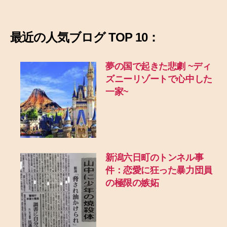
最近の
人気ブログ TOP 10：
夢の国で起きた悲劇
~ディ
ズニーリゾートで心中した
一家~
新潟六日町のトンネル事
件：恋愛に狂った暴力団員
の極限の嫉妬