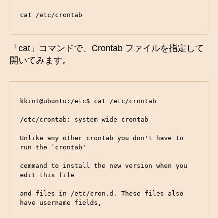
cat /etc/crontab
「cat」コマンドで、Crontab ファイルを指定して
開いてみます。
kkint@ubuntu:/etc$ cat /etc/crontab

/etc/crontab: system-wide crontab

Unlike any other crontab you don't have to 
run the `crontab'

command to install the new version when you 
edit this file

and files in /etc/cron.d. These files also 
have username fields,
