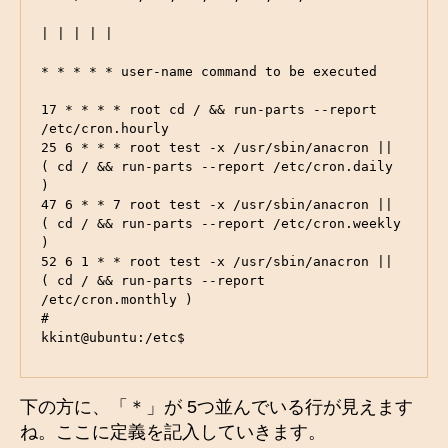
| | | | |

* * * * * user-name command to be executed

17 * * * * root cd / && run-parts --report 
/etc/cron.hourly

25 6 * * * root test -x /usr/sbin/anacron || 
( cd / && run-parts --report /etc/cron.daily 
)

47 6 * * 7 root test -x /usr/sbin/anacron || 
( cd / && run-parts --report /etc/cron.weekly 
)

52 6 1 * * root test -x /usr/sbin/anacron || 
( cd / && run-parts --report 
/etc/cron.monthly )

#

kkint@ubuntu:/etc$
下の方に、「＊」が 5つ並んでいる行が見えます
ね。ここに定義を記入していきます。