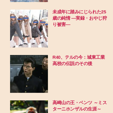
未成年に踏みにじられた25
歳の純情 ―実録・おやじ狩
り被害―
R40、テルの今：城東工業
高校の伝説のその後
高崎山の王・ベンツ ～ミス
ターニホンザルの生涯～