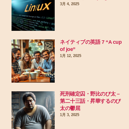
3月 4, 2025
ネイティブの英語 7 “A cup
of joe”
1月 12, 2025
死刑確定囚・野比のび太 –
第二十三話・昇華するのび
太の鬱屈
1月 3, 2025