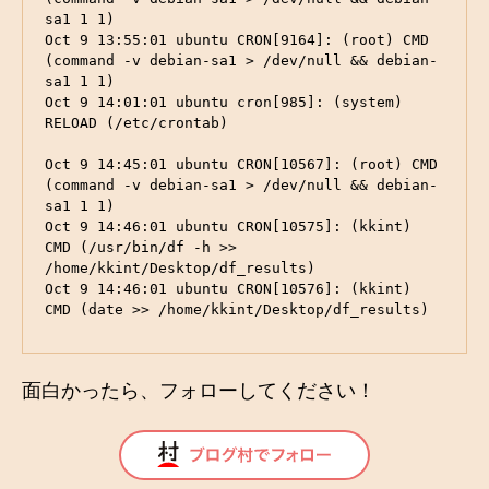
sa1 1 1)

Oct 9 13:55:01 ubuntu CRON[9164]: (root) CMD 
(command -v debian-sa1 > /dev/null && debian-
sa1 1 1)

Oct 9 14:01:01 ubuntu cron[985]: (system) 
RELOAD (/etc/crontab)

Oct 9 14:45:01 ubuntu CRON[10567]: (root) CMD 
(command -v debian-sa1 > /dev/null && debian-
sa1 1 1)

Oct 9 14:46:01 ubuntu CRON[10575]: (kkint) 
CMD (/usr/bin/df -h >> 
/home/kkint/Desktop/df_results)

Oct 9 14:46:01 ubuntu CRON[10576]: (kkint) 
CMD (date >> /home/kkint/Desktop/df_results)
面白かったら、フォローしてください！