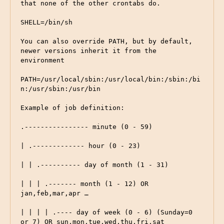
that none of the other crontabs do.

SHELL=/bin/sh

You can also override PATH, but by default, 
newer versions inherit it from the 
environment

PATH=/usr/local/sbin:/usr/local/bin:/sbin:/bi
n:/usr/sbin:/usr/bin

Example of job definition:

.---------------- minute (0 - 59)

| .------------- hour (0 - 23)

| | .---------- day of month (1 - 31)

| | | .------- month (1 - 12) OR 
jan,feb,mar,apr …

| | | | .---- day of week (0 - 6) (Sunday=0 
or 7) OR sun,mon,tue,wed,thu,fri,sat
