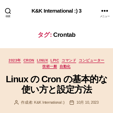
K&K International :) 3
検索
メニュー
タグ:
Crontab
カ
2023年
CRON
LINUX
LPIC
コマンド
コンピューター
テ
技術一般
自動化
ゴ
リ
Linux の Cron の基本的な
ー
使い方と設定方法
作成者:
K&K International :)
10月 10, 2023
投
投
稿
稿