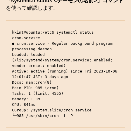
「systemctl status <デーモンの名前>」コマンド
を使って確認します。
kkint@ubuntu:/etc$ systemctl status 
cron.service

● cron.service - Regular background program 
processing daemon

Loaded: loaded 
(/lib/systemd/system/cron.service; enabled; 
vendor preset: enabled)

Active: active (running) since Fri 2023-10-06 
12:01:47 JST; 3 days ago

Docs: man:cron(8)

Main PID: 985 (cron)

Tasks: 1 (limit: 4555)

Memory: 1.3M

CPU: 841ms

CGroup: /system.slice/cron.service

└─985 /usr/sbin/cron -f -P