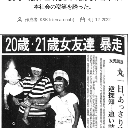
本社会の嘲笑を誘った。
作成者:
K&K International :)
4月 12, 2022
投
投
稿
稿
者
日