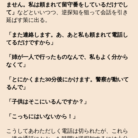
ません。私は頼まれて留守番をしているだけでし
て」
などといいつつ、逆探知を狙って会話を引き
延ばす策に出る。
「また連絡します。あ、あと私も頼まれて電話し
てるだけですから」
「姉が一人で行ったものなんで、私もよく分から
なくて」
「とにかくまた
30分後にかけます。警察が動いて
るんで」
「子供はそこにいるんですか？」
「こっちにはいないから！」
こうしてあわただしく電話は切られたが、これら