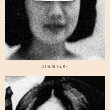
遠野亜由（仮名）