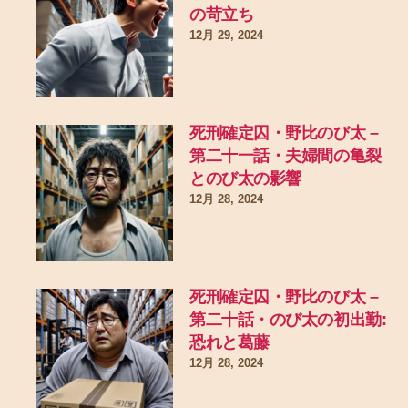
の苛立ち
12月 29, 2024
死刑確定囚・野比のび太 –
第二十一話・夫婦間の亀裂
とのび太の影響
12月 28, 2024
死刑確定囚・野比のび太 –
第二十話・のび太の初出勤:
恐れと葛藤
12月 28, 2024