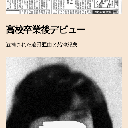
高校卒業後デビュー
逮捕された遠野亜由と船津紀美