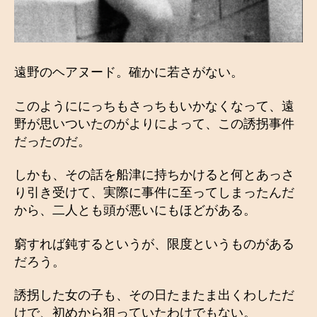
遠野のヘアヌード。確かに若さがない。
このようににっちもさっちもいかなくなって、遠
野が思いついたのがよりによって、この誘拐事件
だったのだ。
しかも、その話を船津に持ちかけると何とあっさ
り引き受けて、実際に事件に至ってしまったんだ
から、二人とも頭が悪いにもほどがある。
窮すれば鈍するというが、限度というものがある
だろう。
誘拐した女の子も、その日たまたま出くわしただ
けで、初めから狙っていたわけでもない。