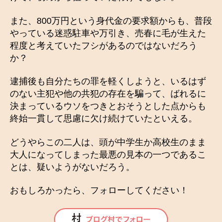
また、800万円という身代金の要求額からも、普段
やっている迷惑駐車や万引き、売春に毛が生えた
程度と考えていたフシがあるのではないだろう
か？
逮捕後も自分たちの罪を軽くしようと、いるはず
のない主犯や他の共犯の存在を騙って、ばれるに
決まっているウソをつきとおそうとした点からも
終始一貫して思慮に欠け続けていたといえる。
どうやらこの二人は、頭が中学生か高校生のまま
大人になってしまった最悪の見本の一つであるこ
とは、疑いようがないだろう。
おもしろかったら、フォローしてください！