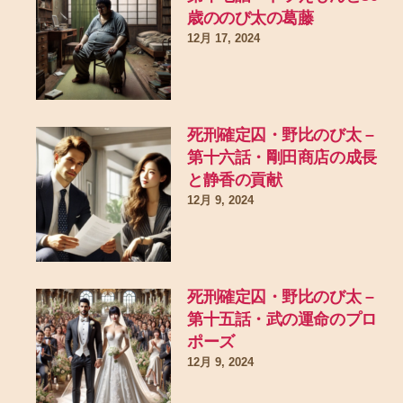
歳ののび太の葛藤
12月 17, 2024
死刑確定囚・野比のび太 –
第十六話・剛田商店の成長
と静香の貢献
12月 9, 2024
死刑確定囚・野比のび太 –
第十五話・武の運命のプロ
ポーズ
12月 9, 2024