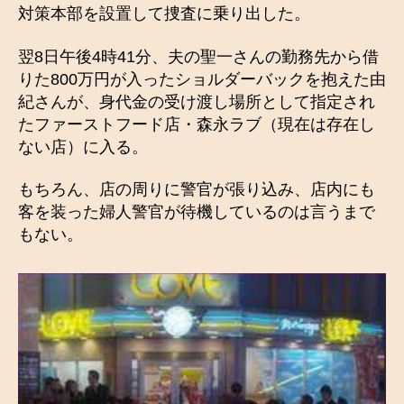
対策本部を設置して捜査に乗り出した。
翌8日午後4時41分、夫の聖一さんの勤務先から借
りた800万円が入ったショルダーバックを抱えた由
紀さんが、身代金の受け渡し場所として指定され
たファーストフード店・森永ラブ（現在は存在し
ない店）に入る。
もちろん、店の周りに警官が張り込み、店内にも
客を装った婦人警官が待機しているのは言うまで
もない。