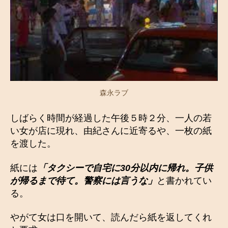
森永ラブ
しばらく時間が経過した午後５時２分、一人の若
い女が店に現れ、由紀さんに近寄るや、一枚の紙
を渡した。
紙には
「タクシーで自宅に
30分以内に帰れ。子供
が帰るまで待て。警察には言うな」
と書かれてい
る。
やがて女は口を開いて、読んだら紙を返してくれ