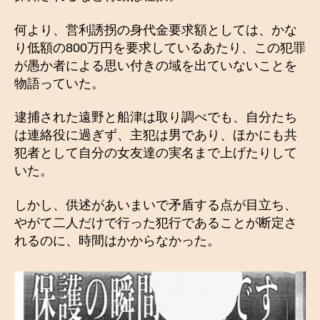
何より、営利誘拐の身代金要求額としては、かな
り低額の800万円を要求しているあたり、この犯罪
が愚か者による思い付きの域を出ていないことを
物語っていた。
逮捕された遠野と船津は取り調べでも、自分たち
は連絡役に過ぎず、主犯は男であり、ほかにも共
犯者として自分の女友達の実名まで上げたりして
いた。
しかし、供述があいまいで矛盾する点が目立ち、
やがて二人だけで行った犯行であることが断定さ
れるのに、時間はかからなかった。