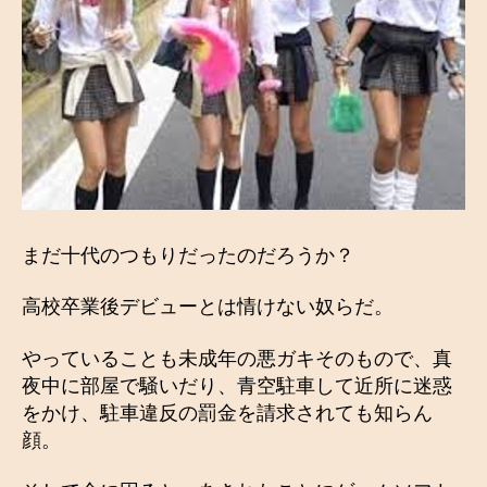
まだ十代のつもりだったのだろうか？
高校卒業後デビューとは情けない奴らだ。
やっていることも未成年の悪ガキそのもので、真
夜中に部屋で騒いだり、青空駐車して近所に迷惑
をかけ、駐車違反の罰金を請求されても知らん
顔。