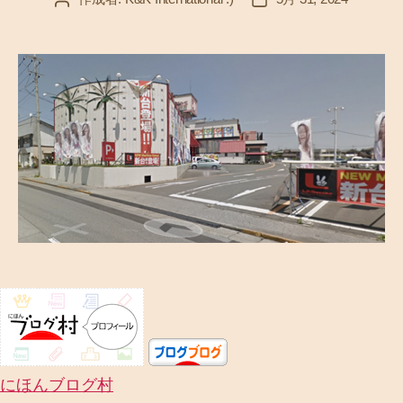
稿
稿
者
日
にほんブログ村