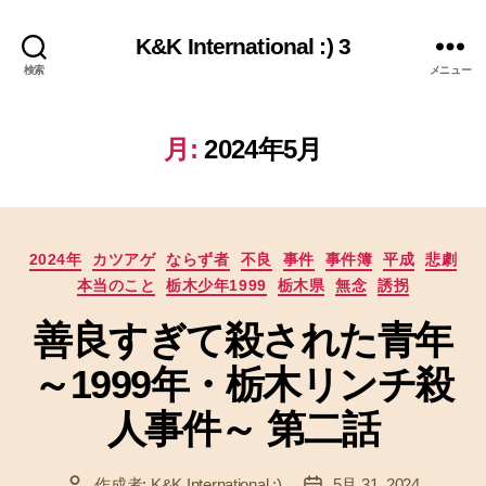
K&K International :) 3
検索
メニュー
月:
2024年5月
カ
2024年
カツアゲ
ならず者
不良
事件
事件簿
平成
悲劇
テ
本当のこと
栃木少年1999
栃木県
無念
誘拐
ゴ
リ
善良すぎて殺された青年
ー
～1999年・栃木リンチ殺
人事件～ 第二話
作成者:
K&K International :)
5月 31, 2024
投
投