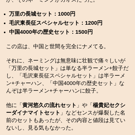
万里の長城セット：
1000
円
毛沢東長征スペシャルセット：
1200
円
中国
4000
年の歴史セット：
1500
円
この店は、中国と世間を完全にナメてる。
それに、ネーミングは無意味に壮観で痛々しいが
「万里の長城セット」は単なる半ラーメン+餃子だ
し、「毛沢東長征スペシャルセット」は半ラーメ
ン+チャーハン、「中国4000年の歴史セット」な
んぞは半ラーメン+チャーハンに餃子。
他に「
黄河悠久の流れセット
」や「
楊貴妃セクシ
ーダイナマイトセット
」などセンスが爆裂した名
前のセットもあったが、その内容と値段は見てい
ないし、見る気もなかった。