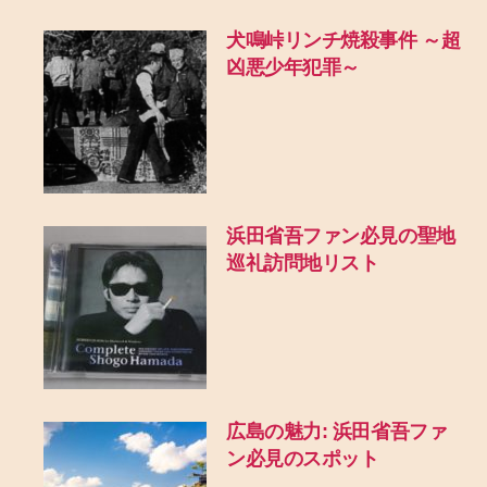
犬鳴峠リンチ焼殺事件 ～超
凶悪少年犯罪～
浜田省吾ファン必見の聖地
巡礼訪問地リスト
広島の魅力: 浜田省吾ファ
ン必見のスポット