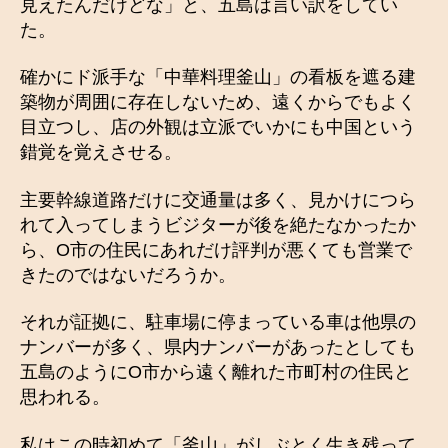
見えたんだけどな」と、五島は言い訳をしてい
た。
確かにド派手な「中華料理釜山」の看板を遮る建
築物が周囲に存在しないため、遠くからでもよく
目立つし、店の外観は立派でいかにも中国という
錯覚を覚えさせる。
主要幹線道路だけに交通量は多く、見かけにつら
れて入ってしまうビジターが後を絶たなかったか
ら、O市の住民にあれだけ評判が悪くても営業で
きたのではないだろうか。
それが証拠に、駐車場に停まっている車は他県の
ナンバーが多く、県内ナンバーがあったとしても
五島のようにO市から遠く離れた市町村の住民と
思われる。
私はこの時初めて「釜山」がしぶとく生き残って