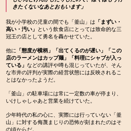
きたくないなあとおもいます」
我が小学校の児童の間でも「釜山」は
「まずい・
高い・汚い」
という飲食店にとっては致命的な三
冠王の店として勇名を轟かせていた。
他に
「態度が横柄」「出てくるのが遅い」「この
店のラーメンはカップ麺」「料理にシャブが入っ
ている」
などの講評や噂も混じっていたが、そん
な市井の評判が実際の経営状態には反映されるこ
とはなかったようだ。
「釜山」の駐車場には常に一定数の車が停まり、
いけしゃしゃあと営業を続けていた。
少年時代の私の心に、実際には行っていない「釜
山」に対する侮蔑まじりの恐怖が刻まれたのはそ
の頃からだ。