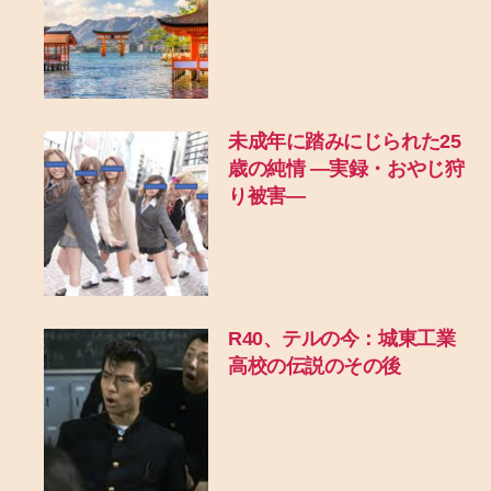
未成年に踏みにじられた25
歳の純情 ―実録・おやじ狩
り被害―
R40、テルの今：城東工業
高校の伝説のその後