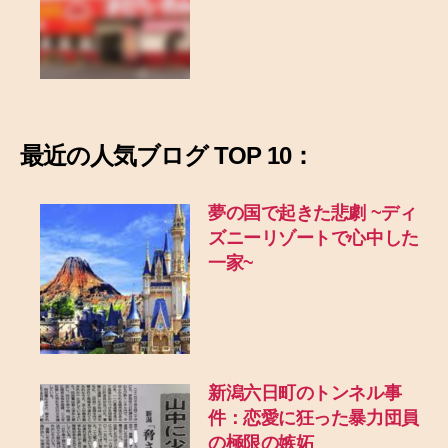
最近の
人気ブログ TOP 10：
夢の国で起きた悲劇
~ディ
ズニーリゾートで心中した
一家~
新潟六日町のトンネル事
件：恋愛に狂った暴力団員
の極限の嫉妬