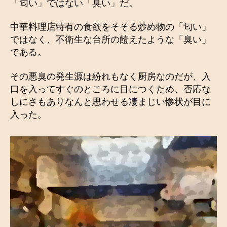
「匂い」ではない「臭い」だ。
中華料理店特有の食欲をそそる炒め物の「匂い」
ではなく、不衛生な台所の饐えたような「臭い」
である。
その悪臭の発生源は紛れもなく厨房なのだが、入
口を入ってすぐのところに目につくため、否応な
しにさもありなんと思わせる凄まじい惨状が目に
入った。