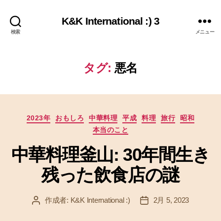
K&K International :) 3
検索
メニュー
タグ:
悪名
カ
2023年
おもしろ
中華料理
平成
料理
旅行
昭和
テ
本当のこと
ゴ
リ
中華料理釜山: 30年間生き
ー
残った飲食店の謎
作成者:
K&K International :)
2月 5, 2023
投
投
稿
稿