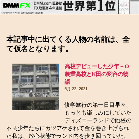
本記事中に出てくる人物の名前は、全
て仮名となります。
高校デビューした少年 – O
農業高校とK田の変容の物
語
5月 22, 2021
修学旅行の第一日目早々、
もっとも楽しみにしていた
ディズニーランドで他校の
不良少年たちにカツアゲされて金を巻き上げられ
た私は、放心状態でランド内を歩き回っていた。