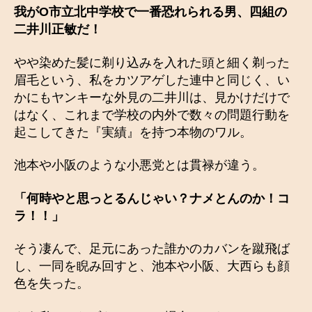
我が
O市立北中学校で一番恐れられる男、四組の
二井川正敏だ！
やや染めた髪に剃り込みを入れた頭と細く剃った
眉毛という、私をカツアゲした連中と同じく、い
かにもヤンキーな外見の二井川は、見かけだけで
はなく、これまで学校の内外で数々の問題行動を
起こしてきた『実績』を持つ本物のワル。
池本や小阪のような小悪党とは貫禄が違う。
「何時やと思っとるんじゃい？ナメとんのか！コ
ラ！！」
そう凄んで、足元にあった誰かのカバンを蹴飛ば
し、一同を睨み回すと、池本や小阪、大西らも顔
色を失った。