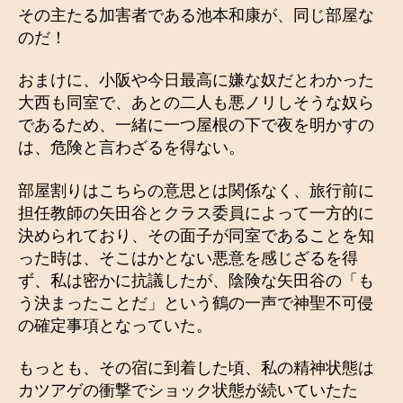
その主たる加害者である池本和康が、同じ部屋な
のだ！
おまけに、小阪や今日最高に嫌な奴だとわかった
大西も同室で、あとの二人も悪ノリしそうな奴ら
であるため、一緒に一つ屋根の下で夜を明かすの
は、危険と言わざるを得ない。
部屋割りはこちらの意思とは関係なく、旅行前に
担任教師の矢田谷とクラス委員によって一方的に
決められており、その面子が同室であることを知
った時は、そこはかとない悪意を感じざるを得
ず、私は密かに抗議したが、陰険な矢田谷の「も
う決まったことだ」という鶴の一声で神聖不可侵
の確定事項となっていた。
もっとも、その宿に到着した頃、私の精神状態は
カツアゲの衝撃でショック状態が続いていたた