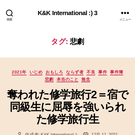
K&K International :) 3
検索
メニュー
タグ:
悲劇
カ
2021年
いじめ
おもしろ
ならず者
不良
事件
事件簿
テ
悲劇
本当のこと
無念
ゴ
リ
奪われた修学旅行2＝宿で
ー
同級生に屈辱を強いられ
た修学旅行生
作成者:
K&K International :)
12月 11, 2021
投
投