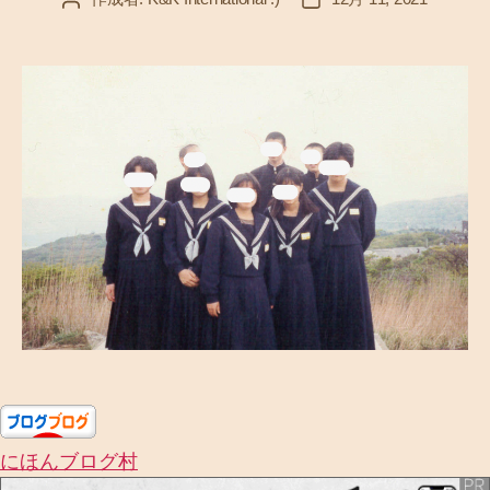
稿
稿
者
日
にほんブログ村