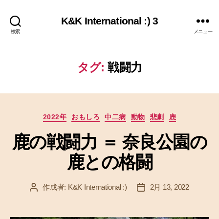
K&K International :) 3
検索
メニュー
タグ:
戦闘力
カ
2022年
おもしろ
中二病
動物
悲劇
鹿
テ
鹿の戦闘力 ＝ 奈良公園の
ゴ
リ
鹿との格闘
ー
作成者:
K&K International :)
2月 13, 2022
投
投
稿
稿
者
日