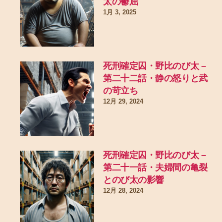
太の鬱屈
1月 3, 2025
死刑確定囚・野比のび太 –
第二十二話・静の怒りと武
の苛立ち
12月 29, 2024
死刑確定囚・野比のび太 –
第二十一話・夫婦間の亀裂
とのび太の影響
12月 28, 2024