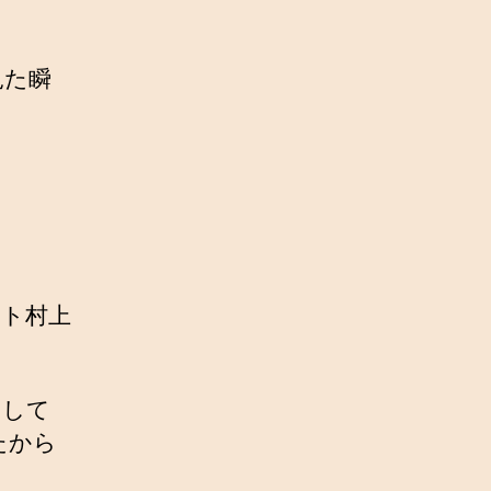
見た瞬
ント村上
をして
たから