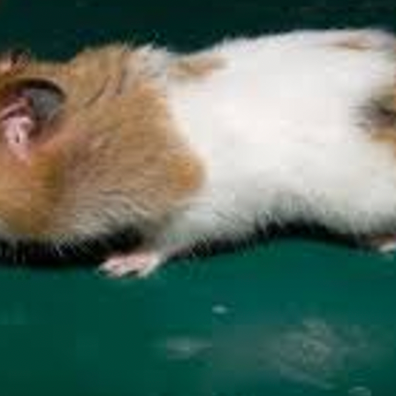
の
ユ
ニ
ー
ク
な
逸
話
へ
の