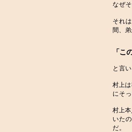
なぜそ
それは
間、弟
「こ
と言い
村上は
にそっ
村上本
いたの
だ。