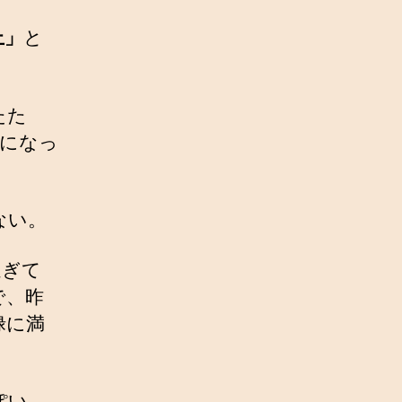
上」
と
たた
になっ
ない。
過ぎて
で、昨
禄に満
ぽい。