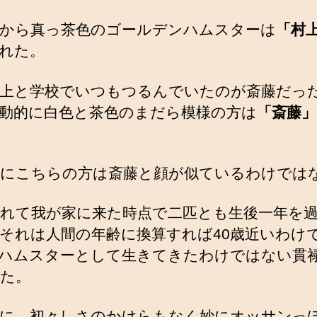
から真っ茶色のゴールデンハムスターは
「村
れた。
上と学校でいつもつるんでいたのが斎藤だっ
動的に白色と茶色のまだら模様の方は
「斎藤」
にこちらの方は斎藤と顔が似ているわけでは
れて我が家に来た時点で二匹とも生後一年を
それは人間の年齢に換算すれば40歳近いわけ
ハムスターとして生きてきたわけではない貫
た。
に、初々しさのかけらもなく妙にオッサンっ