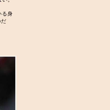
いる身
のだ