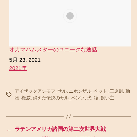
オカマハムスターのユニークな逸話
日付
5月 23, 2021
2021年
関連理由
アイザックアシモフ
,
サル
,
ニホンザル
,
ペット
,
三原則
,
動
タ
物
,
権威
,
消えた伝説のサル_ベンツ
,
犬
,
猿
,
飼い主
グ
←
ラテンアメリカ諸国の第二次世界大戦