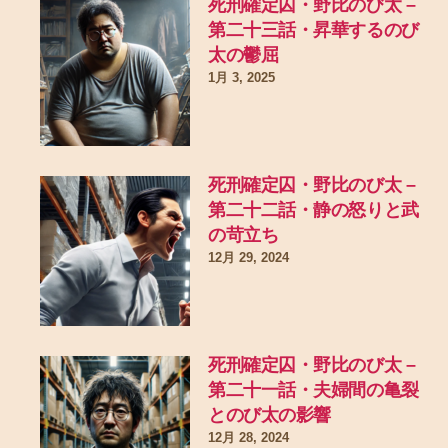
死刑確定囚・野比のび太 –
第二十三話・昇華するのび
太の鬱屈
1月 3, 2025
死刑確定囚・野比のび太 –
第二十二話・静の怒りと武
の苛立ち
12月 29, 2024
死刑確定囚・野比のび太 –
第二十一話・夫婦間の亀裂
とのび太の影響
12月 28, 2024