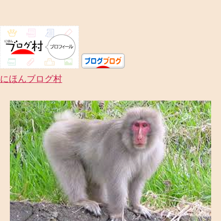
飼
い
主
』
の
あ
る
にほんブログ村
べ
き
関
係
へ
の