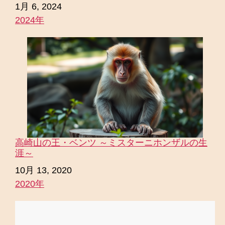
日付
1月 6, 2024
2024年
関連理由
高崎山の王・ベンツ ～ミスターニホンザルの生
涯～
日付
10月 13, 2020
2020年
関連理由