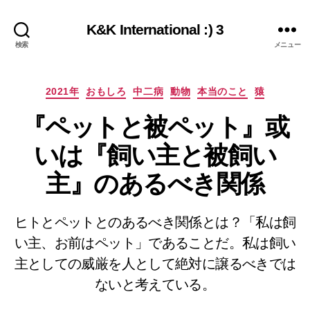
K&K International :) 3
検索
メニュー
カ
2021年
おもしろ
中二病
動物
本当のこと
猿
テ
『ペットと被ペット』或
ゴ
リ
いは『飼い主と被飼い
ー
主』のあるべき関係
ヒトとペットとのあるべき関係とは？「私は飼
い主、お前はペット」であることだ。私は飼い
主としての威厳を人として絶対に譲るべきでは
ないと考えている。