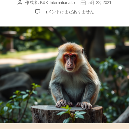
作成者:
K&K International :)
5月 22, 2021
投
投
稿
稿
『
コメントはまだありません
者
日
ペ
ッ
ト
と
被
ペ
ッ
ト
』
或
い
は
『
飼
い
主
と
被