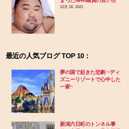
まったNHK職員の言い分
12月 18, 2021
最近の
人気ブログ TOP 10：
夢の国で起きた悲劇
~ディ
ズニーリゾートで心中した
一家~
新潟六日町のトンネル事