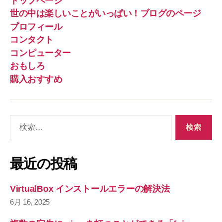
トップページ
世の中は楽しいことがいっぱい！ブログのページ
プロフィール
コンタクト
コンピューター
おもしろ
購入おすすめ
検
索
対
象
最近の投稿
:
VirtualBox インストールエラーの解決法
6月 16, 2025