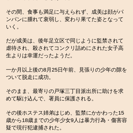
その間、食事も満足に与えられず、成美は顔がパ
ンパンに腫れて衰弱し、変わり果てた姿となって
いく。
だが成美は、後年足立区で同じように監禁されて
虐待され、殺されてコンクリ詰めにされた女子高
生よりは幸運だったようだ。
一か月以上後の8月25日午前、見張りの少年の隙を
ついて脱走に成功。
そのまま、最寄りの戸塚三丁目派出所に助けを求
めて駆け込んで、署員に保護される。
その後ホステス姉弟はじめ、監禁にかかわった15
歳から18歳までの少年少女9人は暴力行為・傷害容
疑で現行犯逮捕された。