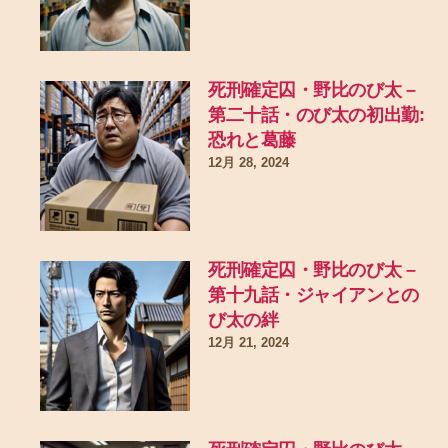
死刑確定囚・野比のび太 –
第二十話・のび太の初出勤:
恐れと葛藤
12月 28, 2024
死刑確定囚・野比のび太 –
第十九話・ジャイアンとの
び太の絆
12月 21, 2024