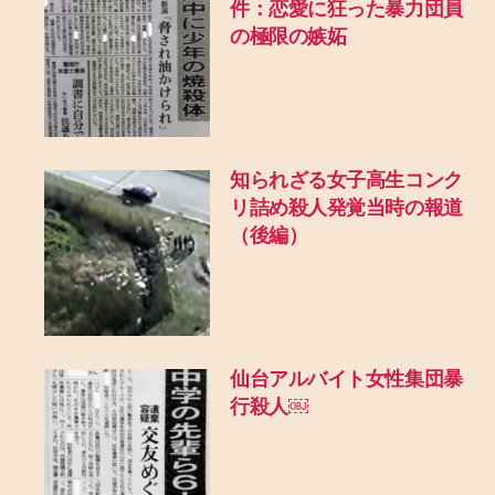
件：恋愛に狂った暴力団員
の極限の嫉妬
知られざる女子高生コンク
リ詰め殺人発覚当時の報道
（後編）
仙台アルバイト女性集団暴
行殺人￼