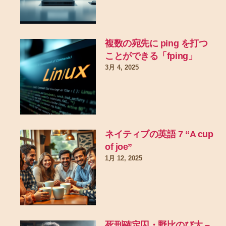
複数の宛先に ping を打つ
ことができる「fping」
3月 4, 2025
ネイティブの英語 7 “A cup
of joe”
1月 12, 2025
死刑確定囚・野比のび太 –