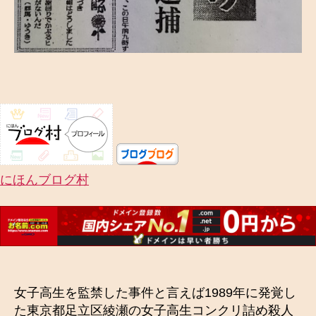
にほんブログ村
女子高生を監禁した事件と言えば1989年に発覚し
た東京都足立区綾瀬の女子高生コンクリ詰め殺人