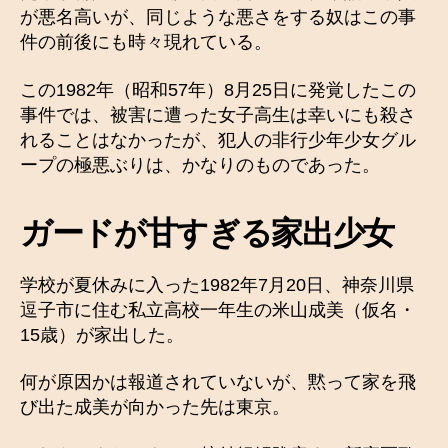
が悪名高いが、同じような悪さをする奴はこの事
件の前後にも時々現れている。
この1982年（昭和57年）8月25日に発覚したこの
事件では、被害に遭った女子高生は幸いにも殺さ
れることはなかったが、犯人の非行少年少女グル
ープの極悪ぶりは、かなりのものであった。
ガードが甘すぎる家出少女
学校が夏休みに入った1982年7月20日、神奈川県
逗子市に住む私立高校一年生の米山成美（仮名・
15歳）が家出した。
何が原因かは報道されていないが、黙って家を飛
び出た成美が向かった先は東京。