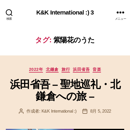
K&K International :) 3
検索
メニュー
タグ:
紫陽花のうた
カ
2022年
北鎌倉
旅行
浜田省吾
音楽
テ
浜田省吾 – 聖地巡礼・北
ゴ
リ
鎌倉への旅 –
ー
作成者:
K&K International :)
8月 5, 2022
投
投
稿
稿
者
日