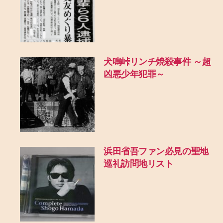
犬鳴峠リンチ焼殺事件 ～超
凶悪少年犯罪～
浜田省吾ファン必見の聖地
巡礼訪問地リスト