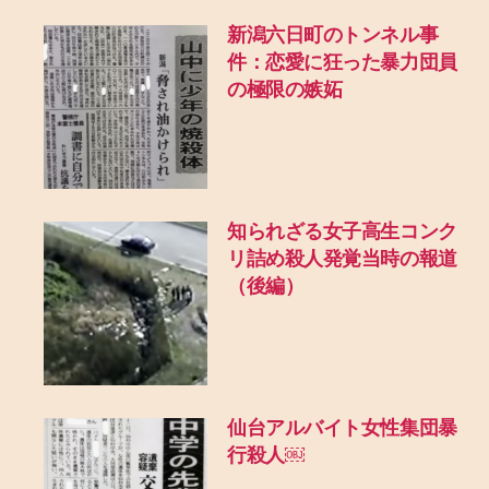
新潟六日町のトンネル事
件：恋愛に狂った暴力団員
の極限の嫉妬
知られざる女子高生コンク
リ詰め殺人発覚当時の報道
（後編）
仙台アルバイト女性集団暴
行殺人￼