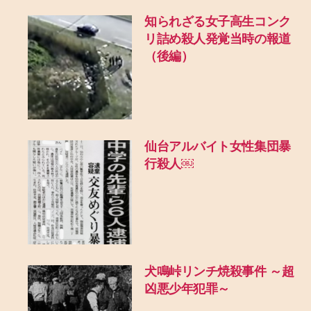
知られざる女子高生コンク
リ詰め殺人発覚当時の報道
（後編）
仙台アルバイト女性集団暴
行殺人￼
犬鳴峠リンチ焼殺事件 ～超
凶悪少年犯罪～