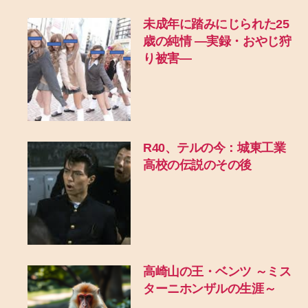
未成年に踏みにじられた25
歳の純情 ―実録・おやじ狩
り被害―
R40、テルの今：城東工業
高校の伝説のその後
高崎山の王・ベンツ ～ミス
ターニホンザルの生涯～