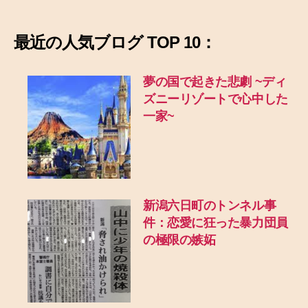
最近の
人気ブログ TOP 10：
夢の国で起きた悲劇
~ディ
ズニーリゾートで心中した
一家~
新潟六日町のトンネル事
件：恋愛に狂った暴力団員
の極限の嫉妬