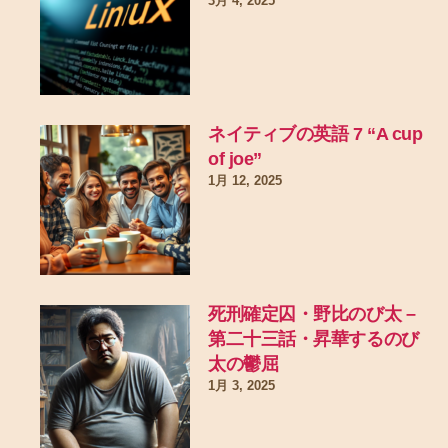
3月 4, 2025
ネイティブの英語 7 “A cup
of joe”
1月 12, 2025
死刑確定囚・野比のび太 –
第二十三話・昇華するのび
太の鬱屈
1月 3, 2025