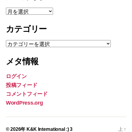
ア
ー
カ
カテゴリー
イ
ブ
カ
テ
ゴ
メタ情報
リ
ー
ログイン
投稿フィード
コメントフィード
WordPress.org
© 2026年
K&K International :) 3
上
↑