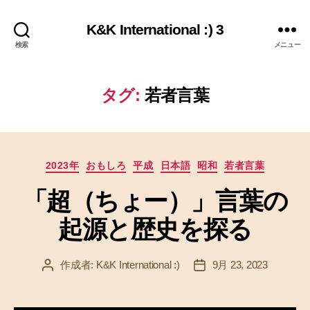
K&K International :) 3
検索
メニュー
タグ:
若者言葉
カ
2023年
おもしろ
平成
日本語
昭和
若者言葉
テ
「超（ちょー）」言葉の
ゴ
リ
起源と歴史を探る
ー
作成者:
K&K International :)
9月 23, 2023
投
投
稿
稿
者
日