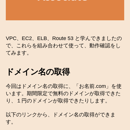
E
L
B
、
R
o
VPC、EC2、ELB、Route 53 と学んできましたの
u
t
で、これらを組み合わせて使って、動作確認をし
e
てみます。
5
3
ドメイン名の取得
を
使
っ
今回はドメイン名の取得に、「お名前.com」を使
て
います。期間限定で無料のドメインが取得できた
み
り、１円のドメインが取得できたりします。
る
へ
以下のリンクから、ドメイン名の取得ができま
の
す。