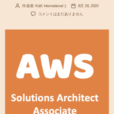
作成者:
K&K International :)
8月 28, 2020
投
投
稿
稿
A
コメントはまだありません
者
日
W
S
を
学
ぶ
（
1
3
）
V
P
C
、
E
C
2
、