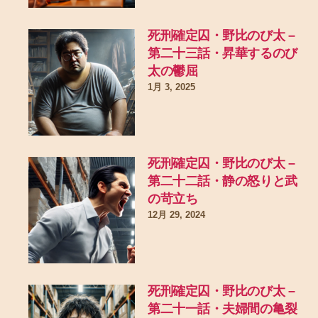
死刑確定囚・野比のび太 –
第二十三話・昇華するのび
太の鬱屈
1月 3, 2025
死刑確定囚・野比のび太 –
第二十二話・静の怒りと武
の苛立ち
12月 29, 2024
死刑確定囚・野比のび太 –
第二十一話・夫婦間の亀裂