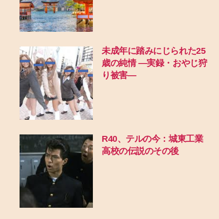
未成年に踏みにじられた25
歳の純情 ―実録・おやじ狩
り被害―
R40、テルの今：城東工業
高校の伝説のその後