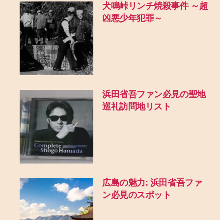
犬鳴峠リンチ焼殺事件 ～超
凶悪少年犯罪～
浜田省吾ファン必見の聖地
巡礼訪問地リスト
広島の魅力: 浜田省吾ファ
ン必見のスポット