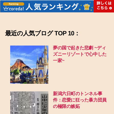
最近の
人気ブログ TOP 10：
夢の国で起きた悲劇
~ディ
ズニーリゾートで心中した
一家~
新潟六日町のトンネル事
件：恋愛に狂った暴力団員
の極限の嫉妬