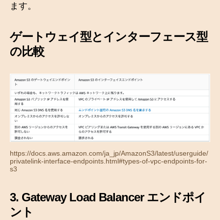
ます。
ゲートウェイ型とインターフェース型
の比較
https://docs.aws.amazon.com/ja_jp/AmazonS3/latest/userguide/
privatelink-interface-endpoints.html#types-of-vpc-endpoints-for-
s3
3. Gateway Load Balancer エンドポイ
ント