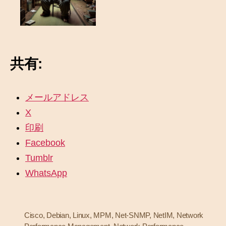
共有:
メールアドレス
X
印刷
Facebook
Tumblr
WhatsApp
Cisco
,
Debian
,
Linux
,
MPM
,
Net-SNMP
,
NetIM
,
Network