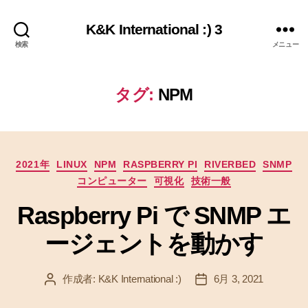
K&K International :) 3
検索
メニュー
タグ:
NPM
カ
2021年
LINUX
NPM
RASPBERRY PI
RIVERBED
SNMP
テ
コンピューター
可視化
技術一般
ゴ
リ
Raspberry Pi で SNMP エ
ー
ージェントを動かす
作成者:
K&K International :)
6月 3, 2021
投
投
稿
稿