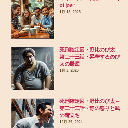
of joe”
1月 12, 2025
死刑確定囚・野比のび太 –
第二十三話・昇華するのび
太の鬱屈
1月 3, 2025
死刑確定囚・野比のび太 –
第二十二話・静の怒りと武
の苛立ち
12月 29, 2024