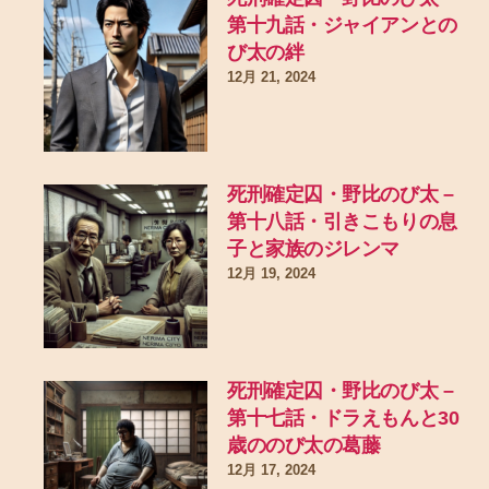
第十九話・ジャイアンとの
び太の絆
12月 21, 2024
死刑確定囚・野比のび太 –
第十八話・引きこもりの息
子と家族のジレンマ
12月 19, 2024
死刑確定囚・野比のび太 –
第十七話・ドラえもんと30
歳ののび太の葛藤
12月 17, 2024