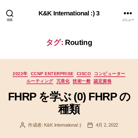
K&K International :) 3
検索
メニュー
タグ:
Routing
カ
2022年
CCNP ENTERPRISE
CISCO
コンピューター
テ
ルーティング
冗長化
技術一般
認定資格
ゴ
リ
FHRP を学ぶ (0) FHRP の
ー
種類
作成者:
K&K International :)
4月 2, 2022
投
投
稿
稿