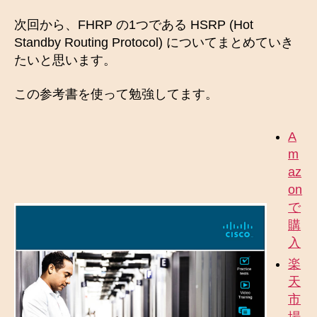
次回から、FHRP の1つである HSRP (Hot
Standby Routing Protocol) についてまとめていき
たいと思います。
この参考書を使って勉強してます。
A
m
az
on
で
購
入
楽
天
市
場