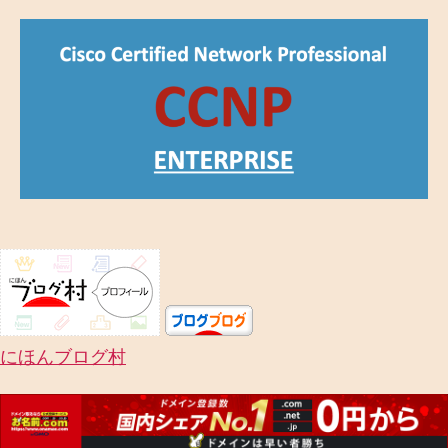
者
日
にほんブログ村