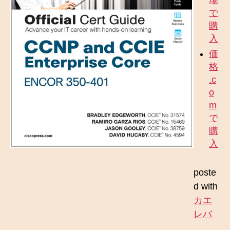
で
購
入
価
格
.c
o
m
で
購
入
poste
d with
カエ
レバ