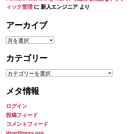
ィック管理
に
新人エンジニア
より
アーカイブ
ア
ー
カ
カテゴリー
イ
ブ
カ
テ
ゴ
メタ情報
リ
ー
ログイン
投稿フィード
コメントフィード
WordPress.org