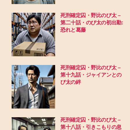
死刑確定囚・野比のび太 –
第二十話・のび太の初出勤:
恐れと葛藤
死刑確定囚・野比のび太 –
第十九話・ジャイアンとの
び太の絆
死刑確定囚・野比のび太 –
第十八話・引きこもりの息