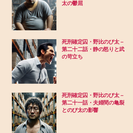
太の鬱屈
死刑確定囚・野比のび太 –
第二十二話・静の怒りと武
の苛立ち
死刑確定囚・野比のび太 –
第二十一話・夫婦間の亀裂
とのび太の影響